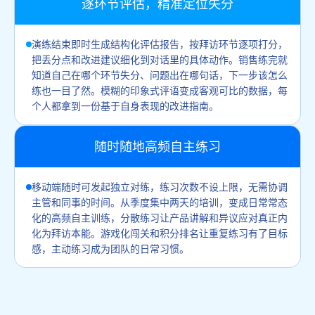
逐环节评估，精准定位失分
演练结束即时生成结构化评估报告，按拜访环节逐项打分，
把丢分点和改进建议细化到对话里的具体动作。销售练完就
知道自己在哪个环节失分、问题出在哪句话，下一步该怎么
练也一目了然。模糊的印象式评语变成客观可比的数据，每
个人都拿到一份基于自身表现的改进指南。
随时随地高频自主练习
移动端随时可发起独立对练，练习次数不设上限，无需协调
主管和同事的时间。从季度集中两天的培训，变成日常常态
化的高频自主训练，分散练习让产品讲解和异议应对真正内
化为拜访本能。游戏化闯关和积分排名让重复练习有了目标
感，主动练习成为团队的日常习惯。