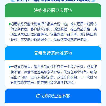
演练难还原真实拜访
通用演练只能让销售把产品卖点说一遍，难以还原一线拜访
的复杂程度。客户随时追问、质疑数据、抬出竞品价格，演
练里从未经历过这些瞬间。销售熟悉产品手册，真到高压商
谈时，应变能力仍然跟不上，高价值商机就这样流失。
复盘反馈笼统难落地
一场演练结束，销售拿到的往往只是一个综合分数，或者逻
辑不清、热情不足这类印象式评语。失分在哪个环节、哪句
话出了问题，没有人能说清楚。改进方向模糊，下一次练习
只能凭感觉重来，能力提升缺少清晰的路径。
练习频次远远不够