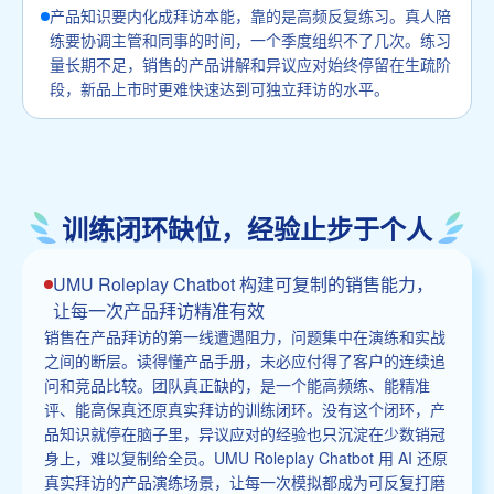
产品知识要内化成拜访本能，靠的是高频反复练习。真人陪
练要协调主管和同事的时间，一个季度组织不了几次。练习
量长期不足，销售的产品讲解和异议应对始终停留在生疏阶
段，新品上市时更难快速达到可独立拜访的水平。
训练闭环缺位，经验止步于个人
UMU Roleplay Chatbot 构建可复制的销售能力，
让每一次产品拜访精准有效
销售在产品拜访的第一线遭遇阻力，问题集中在演练和实战
之间的断层。读得懂产品手册，未必应付得了客户的连续追
问和竞品比较。团队真正缺的，是一个能高频练、能精准
评、能高保真还原真实拜访的训练闭环。没有这个闭环，产
品知识就停在脑子里，异议应对的经验也只沉淀在少数销冠
身上，难以复制给全员。UMU Roleplay Chatbot 用 AI 还原
真实拜访的产品演练场景，让每一次模拟都成为可反复打磨