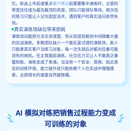
忆。新品上市前或重点
客户拜访
前需要集中演练时，主管的
带宽往往成为最先触顶的资源，团队只能排队等待。频次低
的练习只能让人记住固定话术，遇到客户的真实追问依然失
效。
真实演练场缺位带来损耗
课堂培训能把方法论讲清楚，但从知道到做到中间隔着大量
的实战演练。多数团队缺少一个能反复试错的演练场，新人
只能拿真实客户当练习对象，每一次生疏应对都对应着可能
流失的商机。在主管面前演练，社交压力又让人不敢真正暴
露短板，演练变成了表演。当没有一个安全、高频、贴近真
实的训练环境，能力提升就只能依赖个人在实战中慢慢摸
索，业绩增长的速度自然被拖慢。
AI 模拟对练把销售过程能力变成
可训练的对象