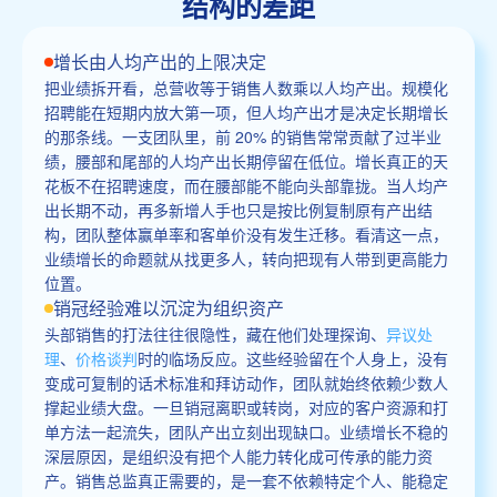
结构的差距
增长由人均产出的上限决定
把业绩拆开看，总营收等于销售人数乘以人均产出。规模化
招聘能在短期内放大第一项，但人均产出才是决定长期增长
的那条线。一支团队里，前 20% 的销售常常贡献了过半业
绩，腰部和尾部的人均产出长期停留在低位。增长真正的天
花板不在招聘速度，而在腰部能不能向头部靠拢。当人均产
出长期不动，再多新增人手也只是按比例复制原有产出结
构，团队整体赢单率和客单价没有发生迁移。看清这一点，
业绩增长的命题就从找更多人，转向把现有人带到更高能力
位置。
销冠经验难以沉淀为组织资产
头部销售的打法往往很隐性，藏在他们处理探询、
异议处
理
、
价格谈判
时的临场反应。这些经验留在个人身上，没有
变成可复制的话术标准和拜访动作，团队就始终依赖少数人
撑起业绩大盘。一旦销冠离职或转岗，对应的客户资源和打
单方法一起流失，团队产出立刻出现缺口。业绩增长不稳的
深层原因，是组织没有把个人能力转化成可传承的能力资
产。销售总监真正需要的，是一套不依赖特定个人、能稳定