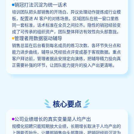
销冠打法沉淀为统一话术
培训团队把头部销售的开场白、异议处理动作提炼成行业模
板，配置进 AI 客户的对练场景。区域团队在统一窗口里练
同一套标准，话术标准在全员之间拉齐。隐性的销冠经验变
成了可传承的组织资产，团队整体拜访有效性向头部靠拢。
管理者用数据驱动辅导
销售总监在后台看到每名成员的练习次数、各环节失分点和
能力进步曲线，辅导从凭经验点评变成基于客观数据。重点
客户拜访前，管理者据此安排定向演练，把辅导精力投向真
正需要补强的环节，让团队能力提升的投入产出更清晰。
核心要点
公司业绩增长的真实变量是人均产出
规模化招聘只能短期放大业绩，长期增长取决于人均产出的
上限能否抬升。让腰部销售向头部靠拢，把销冠经验沉淀为