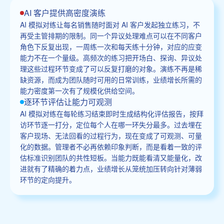
AI 客户提供高密度演练
AI 模拟对练让每名销售随时面对 AI 客户发起独立练习，不
再受主管排期的限制。同一个异议处理难点可以在不同客户
角色下反复出现，一周练一次和每天练十分钟，对应的应变
能力不在一个量级。高频次的练习把开场白、探询、异议处
理这些过程环节变成了可以反复打磨的对象。演练不再是稀
缺资源，而成为团队随时可用的日常训练，业绩增长所需的
能力密度第一次有了规模化供给空间。
逐环节评估让能力可观测
AI 模拟对练在每轮练习结束即时生成结构化评估报告，按拜
访环节逐一打分，定位每个人在哪一环失分最多。过去埋在
客户现场、无法回看的过程行为，现在变成了可观测、可量
化的数据。管理者不必再依赖印象判断，而是看着一致的评
估标准识别团队的共性短板。当能力既能看清又能量化，改
进就有了精确的着力点，业绩增长从笼统加压转向针对薄弱
环节的定向提升。