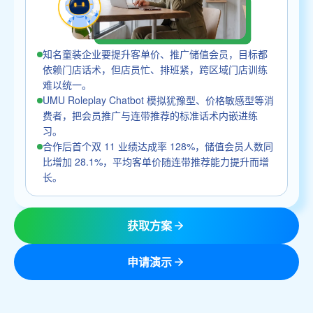
知名童装企业要提升客单价、推广储值会员，目标都
依赖门店话术，但店员忙、排班紧，跨区域门店训练
难以统一。
UMU Roleplay Chatbot 模拟犹豫型、价格敏感型等消
费者，把会员推广与连带推荐的标准话术内嵌进练
习。
合作后首个双 11 业绩达成率 128%，储值会员人数同
比增加 28.1%，平均客单价随连带推荐能力提升而增
长。
获取方案
申请演示