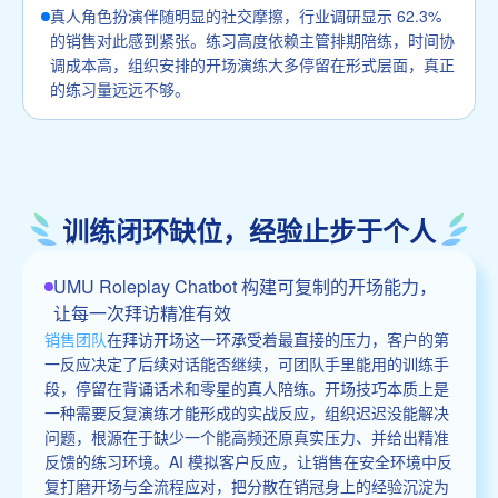
真人角色扮演伴随明显的社交摩擦，行业调研显示 62.3%
的销售对此感到紧张。练习高度依赖主管排期陪练，时间协
调成本高，组织安排的开场演练大多停留在形式层面，真正
的练习量远远不够。
训练闭环缺位，经验止步于个人
UMU Roleplay Chatbot 构建可复制的开场能力，
让每一次拜访精准有效
销售团队
在拜访开场这一环承受着最直接的压力，客户的第
一反应决定了后续对话能否继续，可团队手里能用的训练手
段，停留在背诵话术和零星的真人陪练。开场技巧本质上是
一种需要反复演练才能形成的实战反应，组织迟迟没能解决
问题，根源在于缺少一个能高频还原真实压力、并给出精准
反馈的练习环境。AI 模拟客户反应，让销售在安全环境中反
复打磨开场与全流程应对，把分散在销冠身上的经验沉淀为