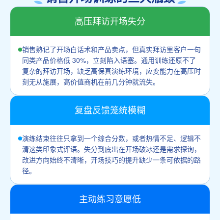
高压拜访开场失分
销售熟记了开场白话术和产品卖点，但真实拜访里客户一句
同类产品价格低 30%，立刻陷入语塞。通用训练还原不了
复杂的拜访开场，缺乏高保真演练环境，应变能力在高压时
刻无从施展，高价值商机在前几分钟就流失。
复盘反馈笼统模糊
演练结束往往只拿到一个综合分数，或者热情不足、逻辑不
清这类印象式评语。失分到底出在开场破冰还是需求探询，
改进方向始终不清晰，开场技巧的提升缺少一条可依据的路
径。
主动练习意愿低