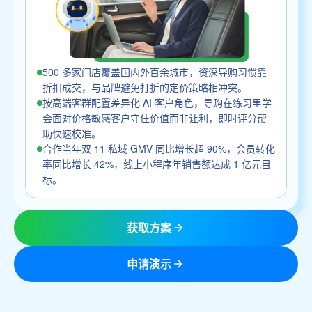
500 多家门店覆盖国内外百余城市，资深导购习惯靠
折扣成交，与品牌避免打折的定价策略相冲突。
按高端客群配置差异化 AI 客户角色，导购在练习里学
会面对价格敏感客户守住价值而非让利，即时评分帮
助快速校准。
合作当年双 11 私域 GMV 同比增长超 90%，会员转化
率同比增长 42%，线上小程序年销售额达成 1 亿元目
标。
获取方案
申请演示