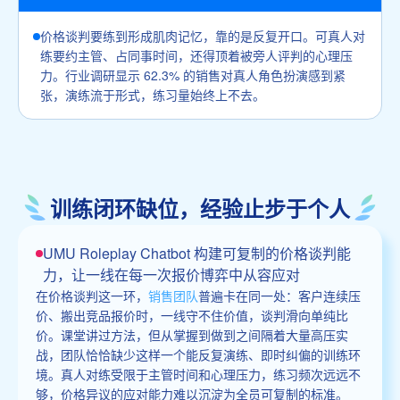
价格谈判要练到形成肌肉记忆，靠的是反复开口。可真人对
练要约主管、占同事时间，还得顶着被旁人评判的心理压
力。行业调研显示 62.3% 的销售对真人角色扮演感到紧
张，演练流于形式，练习量始终上不去。
训练闭环缺位，经验止步于个人
UMU Roleplay Chatbot 构建可复制的价格谈判能
力，让一线在每一次报价博弈中从容应对
在价格谈判这一环，
销售团队
普遍卡在同一处：客户连续压
价、搬出竞品报价时，一线守不住价值，谈判滑向单纯比
价。课堂讲过方法，但从掌握到做到之间隔着大量高压实
战，团队恰恰缺少这样一个能反复演练、即时纠偏的训练环
境。真人对练受限于主管时间和心理压力，练习频次远远不
够，价格异议的应对能力难以沉淀为全员可复制的标准。