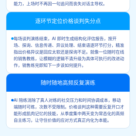
能力，上场时不再因一句追问而丧失对话主导权。
逐环节定位价格谈判失分点
每场谈判演练结束，AI 即时生成结构化评估报告，按开
场、探询、信息传递、异议处理、结束语逐环节打分，精准
指出价格异议是回应太软还是探询不足。就像一位随时在线
的销售教练，让模糊的逻辑不清升级为具体可执行的改进动
作，销售练完即知下一步该如何提升。
随时随地高频反复演练
AI 陪练消除了真人对练的社交压力和时间协调成本，移动
端随时可练，次数不受限制。价格谈判这种需要反复开口才
能形成肌肉记忆的技能，从季度集中两天变为常态化的高频
自主练习，让守住价值的应对方式真正内化为本能。