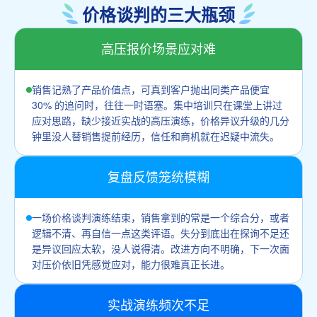
价格谈判的三大瓶颈
高压报价场景应对难
销售记熟了产品价值点，可真到客户抛出同类产品便宜
30% 的追问时，往往一时语塞。集中培训只在课堂上讲过
应对思路，缺少接近实战的高压演练，价格异议升级的几分
钟里没人替销售提前经历，信任和商机就在迟疑中流失。
复盘反馈笼统模糊
一场价格谈判演练结束，销售拿到的常是一个综合分，或者
逻辑不清、再自信一点这类评语。失分到底出在探询不足还
是异议回应太软，没人说得清。改进方向不明确，下一次面
对压价依旧凭感觉应对，能力很难真正长进。
实战演练频次不足