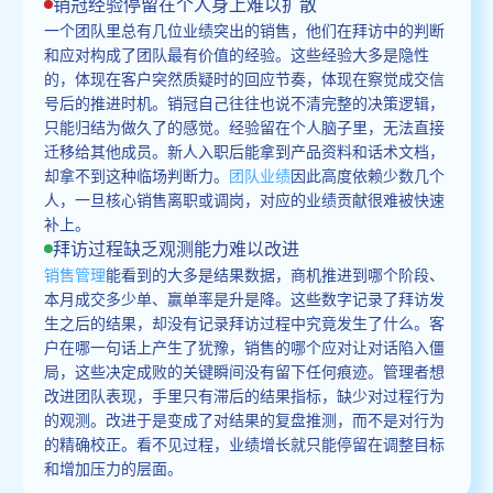
销冠经验停留在个人身上难以扩散
一个团队里总有几位业绩突出的销售，他们在拜访中的判断
和应对构成了团队最有价值的经验。这些经验大多是隐性
的，体现在客户突然质疑时的回应节奏，体现在察觉成交信
号后的推进时机。销冠自己往往也说不清完整的决策逻辑，
只能归结为做久了的感觉。经验留在个人脑子里，无法直接
迁移给其他成员。新人入职后能拿到产品资料和话术文档，
却拿不到这种临场判断力。
团队业绩
因此高度依赖少数几个
人，一旦核心销售离职或调岗，对应的业绩贡献很难被快速
补上。
拜访过程缺乏观测能力难以改进
销售管理
能看到的大多是结果数据，商机推进到哪个阶段、
本月成交多少单、赢单率是升是降。这些数字记录了拜访发
生之后的结果，却没有记录拜访过程中究竟发生了什么。客
户在哪一句话上产生了犹豫，销售的哪个应对让对话陷入僵
局，这些决定成败的关键瞬间没有留下任何痕迹。管理者想
改进团队表现，手里只有滞后的结果指标，缺少对过程行为
的观测。改进于是变成了对结果的复盘推测，而不是对行为
的精确校正。看不见过程，业绩增长就只能停留在调整目标
和增加压力的层面。