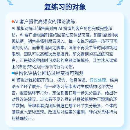
复练习的对象
AI 客户提供高频次的拜访演练
AI 模拟对练让销售面对由 AI 扮演的客户角色完成完整拜
访。AI 客户会根据销售的回答动态调整态度，销售强硬则表
现抗拒，销售共情则愿意深入。每一次练习都是一场不可预
测的对话，而非背诵固定脚本。演练不再受主管时间和场地
限制，团队可以高频次反复进行。前文提到的实战练习空
白，正是被这种随时可发起的高频演练填补，让方法从课堂
上的知识转化为拜访中的行为习惯。
结构化评估让拜访过程变得可观测
AI 模拟对练按照开场白、探询、信息传递、
异议处理
、结束
语五个环节展开，每一轮练习结束即时生成结构化评估报
告。报告逐环节打分，定位销售在哪一步失分最多，给出针
对性改进建议。过去看不见的拜访过程被拆解为可观测的环
节数据，管理者看清团队普遍在哪个环节失分最多，个体的
薄弱点也清晰呈现。改进从对结果的推测，转向对具体行为
的精确校正。