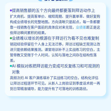
提高销售额的五个方向最终都要落到拜访动作上
扩大商机、提高客单价、缩短周期、提升赢单率、做好复购
构成业绩增长的完整地图。方向清晰只是起点，每一条都要
靠一线销售在客户面前的具体应对来兑现，
业绩差
距正是这
些拜访瞬间累积的结果。
业绩难以增长的根源在于拜访行为看不见也难复制
销冠经验停留在个人身上无法迁移，拜访过程缺乏观测让改
进只能依赖结果推测。课堂培训补不上实战练习的空白，主
管带教又受限于个人时间，认知与落地之间存在结构性落
差。
AI 模拟对练把拜访能力变成可反复练习和可观测的
对象
高频次的 AI 客户演练填补了实战练习的空白，结构化评估
让拜访过程逐环节可见。从新人上岗验证到季度话术统一再
到日常精准辅导，能力提升有了可落地的训练路径。