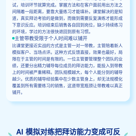
试，培训环节就算完成。掌握方法和在客户面前用出方法之
间隔着一段距离，要靠大量练习才能填补。课堂解决的是知
道，真实拜访考验的是做到，而做到需要反复演练才能形成
下意识反应。培训结束后销售各自回到岗位，缺少持续练习
的环境，学过的方法很快退回到原有习惯。
主管带教受限于个人时间难以铺开
比课堂更接近实战的方式是主管一对一带教，主管陪着新人
模拟客户、当场点评。这种方式反馈直接，效果也最好，局
限在于主管的时间是有限的。一位主管要管理整个团队的业
绩，还要分出精力辅导每位成员的拜访能力，能投入到带教
上的时间被严重稀释。团队规模越大，每个人能分到的辅导
越少。优质的辅导经验集中在少数主管身上，却无法规模化
覆盖到所有需要练习的销售，这道带宽瓶颈让带教难以真正
铺开。
AI 模拟对练把拜访能力变成可反