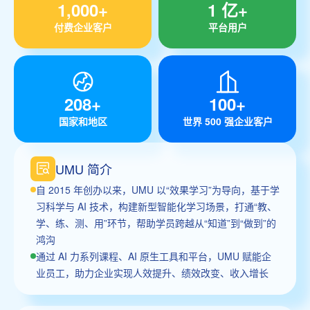
1,000+
1 亿+
付费企业客户
平台用户
208+
100+
国家和地区
世界 500 强企业客户
UMU 简介
自 2015 年创办以来，UMU 以“效果学习”为导向，基于学
习科学与 AI 技术，构建新型智能化学习场景，打通“教、
学、练、测、用”环节，帮助学员跨越从“知道”到“做到”的
鸿沟
通过 AI 力系列课程、AI 原生工具和平台，UMU 赋能企
业员工，助力企业实现人效提升、绩效改变、收入增长