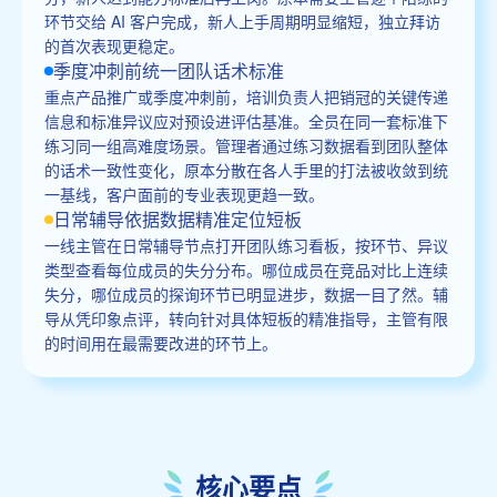
环节交给 AI 客户完成，新人上手周期明显缩短，独立拜访
的首次表现更稳定。
季度冲刺前统一团队话术标准
重点产品推广或季度冲刺前，培训负责人把销冠的关键传递
信息和标准异议应对预设进评估基准。全员在同一套标准下
练习同一组高难度场景。管理者通过练习数据看到团队整体
的话术一致性变化，原本分散在各人手里的打法被收敛到统
一基线，客户面前的专业表现更趋一致。
日常辅导依据数据精准定位短板
一线主管在日常辅导节点打开团队练习看板，按环节、异议
类型查看每位成员的失分分布。哪位成员在竞品对比上连续
失分，哪位成员的探询环节已明显进步，数据一目了然。辅
导从凭印象点评，转向针对具体短板的精准指导，主管有限
的时间用在最需要改进的环节上。
核心要点