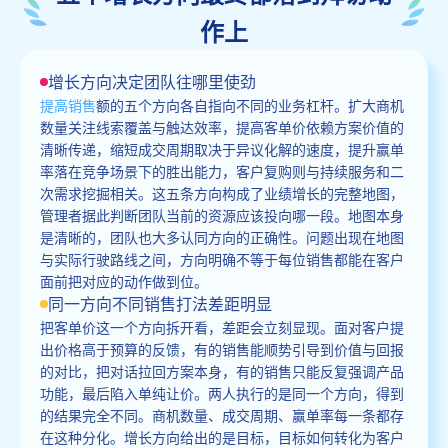
作上
增长方向决定团队往哪里使劲
提高销售
额的五个方向各自指向不同的业务杠杆。扩大商机
数量关注线索覆盖与触达效率，提高客单价依赖方案价值的
清晰传递，缩短成交周期取决于异议化解的速度，提升赢单
率落在竞争场景下的胜出能力，客户复购则与持续服务和二
次需求挖掘相关。这五条方向构成了业绩增长的完整地图，
管理者据此判断团队当前的资源应该投向哪一段。地图本身
是清晰的，团队也大多认同方向的正确性。问题出现在地图
与实际行驶路线之间，方向明确不等于每位销售都能在客户
面前把对应的动作做到位。
同一方向不同销售打法差距明显
把客单价这一个方向拆开看，差距会立刻显现。面对客户提
出价格高于预算的反馈，有的销售能顺势引导到价值与回报
的对比，把对话拉回方案本身，有的销售只能反复强调产品
功能，最后陷入单纯让价。两人执行的是同一个方向，得到
的结果完全不同。商机数量、成交周期、赢单率每一条都存
在这种分化。增长方向给出的是目标，目标如何转化为客户