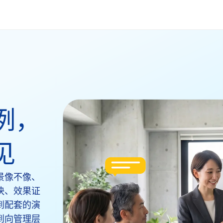
例，
见
景像不像、
快、效果证
到配套的演
到向管理层