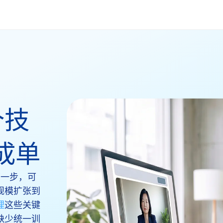
个技
成单
下一步，可
规模扩张到
理
这些关键
缺少统一训