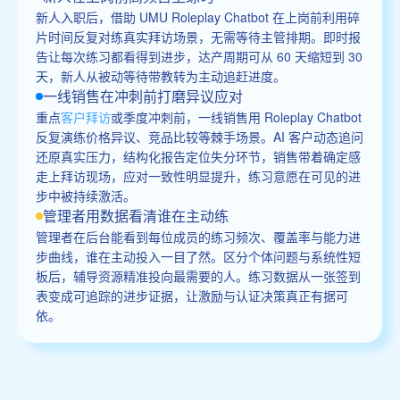
新人入职后，借助 UMU Roleplay Chatbot 在上岗前利用碎
片时间反复对练真实拜访场景，无需等待主管排期。即时报
告让每次练习都看得到进步，达产周期可从 60 天缩短到 30
天，新人从被动等待带教转为主动追赶进度。
一线销售在冲刺前打磨异议应对
重点
客户拜访
或季度冲刺前，一线销售用 Roleplay Chatbot
反复演练价格异议、竞品比较等棘手场景。AI 客户动态追问
还原真实压力，结构化报告定位失分环节，销售带着确定感
走上拜访现场，应对一致性明显提升，练习意愿在可见的进
步中被持续激活。
管理者用数据看清谁在主动练
管理者在后台能看到每位成员的练习频次、覆盖率与能力进
步曲线，谁在主动投入一目了然。区分个体问题与系统性短
板后，辅导资源精准投向最需要的人。练习数据从一张签到
表变成可追踪的进步证据，让激励与认证决策真正有据可
依。