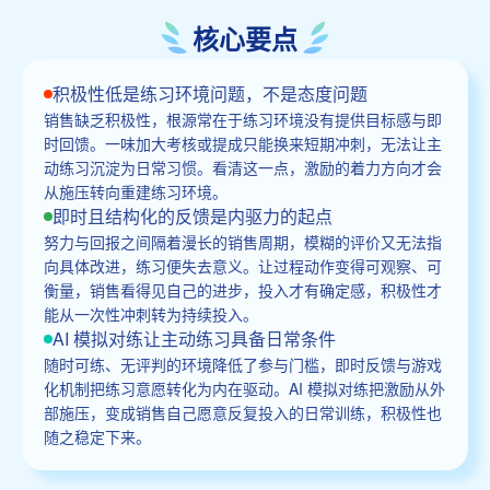
核心要点
积极性低是练习环境问题，不是态度问题
销售缺乏积极性，根源常在于练习环境没有提供目标感与即
时回馈。一味加大考核或提成只能换来短期冲刺，无法让主
动练习沉淀为日常习惯。看清这一点，激励的着力方向才会
从施压转向重建练习环境。
即时且结构化的反馈是内驱力的起点
努力与回报之间隔着漫长的销售周期，模糊的评价又无法指
向具体改进，练习便失去意义。让过程动作变得可观察、可
衡量，销售看得见自己的进步，投入才有确定感，积极性才
能从一次性冲刺转为持续投入。
AI 模拟对练让主动练习具备日常条件
随时可练、无评判的环境降低了参与门槛，即时反馈与游戏
化机制把练习意愿转化为内在驱动。AI 模拟对练把激励从外
部施压，变成销售自己愿意反复投入的日常训练，积极性也
随之稳定下来。