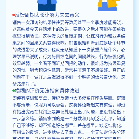
反馈周期太长让努力失去意义
销售一次拜访的结果往往要等数周甚至一个季度才能揭晓，
这意味着今天在话术上的改进，要很久之后才可能在签单数
据里得到验证。这种漫长的反馈周期，让练习行为和业务结
果之间的因果关系变得模糊。销售很难判断到底是哪个环节
的改进带来了成交，也就无从知道下一次该重点练什么。心
理学早已说明，行为与回馈之间的间隔越长，行为被强化的
效果越弱。一个看不到近期回报的动作，很难成为持续重复
的习惯。销售积极性低落，常常并非源于不想做好。真正的
问题在于，做好之后迟迟得不到一个明确的信号告诉他，这
条路走对了。
模糊的评价无法指向具体改进
即便有培训和复盘，传统反馈也大多停留在印象层面。逻辑
不够清晰、说服力可以更强，这类评语听起来有道理，却没
有指出究竟在探询还是异议处理上出了问题，更没有给出下
一步怎么练。销售拿到的是一个分数和几句泛泛点评，知道
自己不够好，却不知道好在哪里、差在哪里。缺乏结构化、
可指认的反馈，进步就失去了着力点。一个无法定位失分环
节的销售，只能凭感觉重复练习，努力被稀释在不确定里。