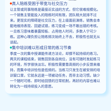
真人陪练受困于带宽与社交压力
让主管或同事陪练是最接近实战的方式，但它很难规模化。
一个销售主管能投入的陪练时间有限，团队稍大就排不过
来。更现实的障碍是社交压力，在上级面前演练，销售会本
能地维持表现、回避试错，练习变成一场不敢出错的考核。
一旦练习意味着暴露短板、占用他人时间，多数人宁可少
练。这种心理负担让陪练频次始终上不去，积极性也就无从
谈起。
集中培训难以形成日常的练习节奏
季度一次的集中授课能传递方法论，却撑不起持续的练习。
两天的课程结束，销售回到各自岗位，没有可随时发起练习
的环境，所学很快淡忘。积极性需要靠高频的小步反馈来维
持，而集中培训恰恰是低频的。当练习只发生在被安排的培
训窗口里，它就永远是一项被动任务，而非主动习惯。缺少
一个随时可练、即时给回馈的日常机制，再好的内容也难以
转化为一线持续投入的意愿。