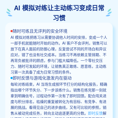
AI 模拟对练让主动练习变成日常
习惯
随时可练且无评判的安全环境
AI 模拟对练把练习从需要协调他人时间的安排，变成一个人
一部手机就能随时开始的动作。AI 客户不会评判，销售可以
放下在真人面前的防御心理，反复尝试不同的开场白和异议
应对，错了也没有社交成本。当练习不再依赖主管排期、不
再背负被批评的顾虑，参与门槛大幅降低。一个零社交压
力、随时可发起的环境，让销售真正敢练、愿意练，主动练
习第一次具备了成为日常习惯的条件。
即时反馈与游戏化激发内在驱动
每轮对练结束，AI 当场生成按环节打分的结构化报告，精确
指出哪个环节失分、下一步该练什么。销售在练完那一刻就
拿到明确信号，过程动作第一次有了即时回馈。配合闯关进
度与积分排名，枯燥的重复被转化为有目标、有竞争、有进
展的挑战。看得见自己的进步曲线，又有可比较的参照，销
售从被动完成任务，转向主动追逐更高的分数。
即时反馈
解