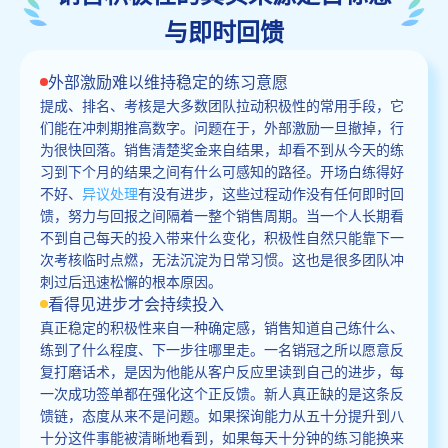
与即时回馈
外部激励难以维持稳定的练习意愿
提成、排名、考核是大多数团队拉动积极性的常用手段，它
们能在冲刺期推高数字。问题在于，外部激励一旦撤掉，行
为很快回落。销售清楚奖金来自结果，却看不到从今天的练
习到下个月的结果之间有什么可感知的路径。开场白练得好
不好、
异议处理
有没有进步，这些过程动作没有任何即时回
馈，努力与回报之间隔着一整个销售周期。当一个人长期看
不到自己每天的投入带来什么变化，积极性自然只能靠下一
次考核临时点燃，无法沉淀为日常习惯。这也是很多团队冲
刺过后迅速松懈的根本原因。
看得见进步才会持续投入
真正稳定的积极性来自一种确定感，销售知道自己练什么、
练到了什么程度、下一步往哪里走。一名销冠之所以愿意反
复打磨话术，是因为他能从客户反应里读到自己的进步，每
一次成功签单都在强化这个正反馈。新人真正缺的是这条反
馈链，态度从来不是问题。如果探询能力从五十分提升到八
十分这件事能被清晰地看到，如果每天十分钟的练习能换来