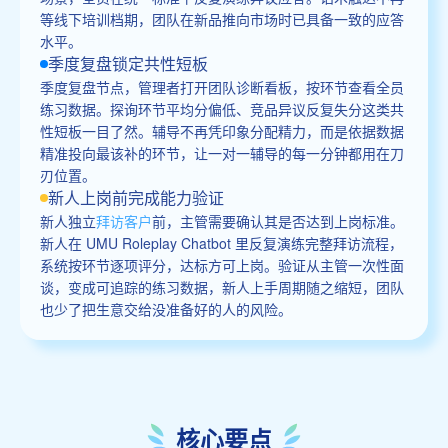
等线下培训档期，团队在新品推向市场时已具备一致的应答
水平。
季度复盘锁定共性短板
季度复盘节点，管理者打开团队诊断看板，按环节查看全员
练习数据。探询环节平均分偏低、竞品异议反复失分这类共
性短板一目了然。辅导不再凭印象分配精力，而是依据数据
精准投向最该补的环节，让一对一辅导的每一分钟都用在刀
刃位置。
新人上岗前完成能力验证
新人独立
拜访客户
前，主管需要确认其是否达到上岗标准。
新人在 UMU Roleplay Chatbot 里反复演练完整拜访流程，
系统按环节逐项评分，达标方可上岗。验证从主管一次性面
谈，变成可追踪的练习数据，新人上手周期随之缩短，团队
也少了把生意交给没准备好的人的风险。
核心要点