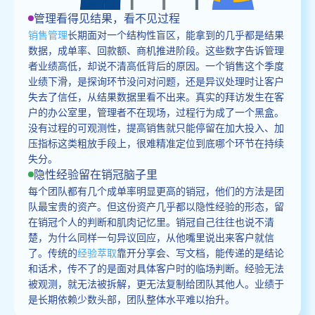
管理看得见结果，看不见过程
销售管理
长期面对一个结构性盲区，能拿到的几乎都是结果
数据，成单率、回款额、商机推进阶段。这些数字告诉管理
者业绩高低，却说不清高低背后的原因。一个销售这个季度
业绩下滑，是探询环节没问对问题，还是异议处理时让客户
失去了信任，从结果数据里看不出来。真实的拜访发生在客
户的办公室里，管理者不在现场，过程行为成了一个黑盒。
没有过程的可观测性，提高销售就只能停留在加大投入、加
压指标这类粗放手段上，很难精准定位到底哪个环节在持续
失分。
隐性经验留在销冠脑子里
每个团队都有几个成单率明显更高的销冠，他们的方法是团
队最宝贵的资产。但这份资产几乎都以隐性经验的形态，留
在销冠个人的判断和肌肉记忆里。销冠自己往往也说不清
楚，为什么同样一句异议回应，从他嘴里说出来客户就信
了。传统的
经验萃取
靠开分享会、写文档，能传递的是结论
和话术，传不了的是面对具体客户时的临场判断。经验无法
被观测，就无法被拆解，更无法复制给团队其他人。业绩于
是长期依赖少数头部，团队整体水平难以抬升。