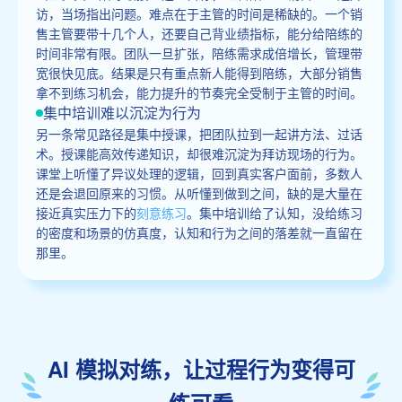
访，当场指出问题。难点在于主管的时间是稀缺的。一个销
售主管要带十几个人，还要自己背业绩指标，能分给陪练的
时间非常有限。团队一旦扩张，陪练需求成倍增长，管理带
宽很快见底。结果是只有重点新人能得到陪练，大部分销售
拿不到练习机会，能力提升的节奏完全受制于主管的时间。
集中培训难以沉淀为行为
另一条常见路径是集中授课，把团队拉到一起讲方法、过话
术。授课能高效传递知识，却很难沉淀为拜访现场的行为。
课堂上听懂了异议处理的逻辑，回到真实客户面前，多数人
还是会退回原来的习惯。从听懂到做到之间，缺的是大量在
接近真实压力下的
刻意练习
。集中培训给了认知，没给练习
的密度和场景的仿真度，认知和行为之间的落差就一直留在
那里。
AI 模拟对练，让过程行为变得可