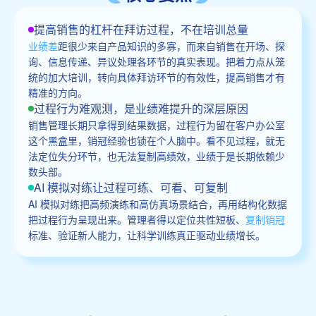
提高销售的杠杆在拜访过程，不在培训总量
业绩差
距很少来自产品知识的多寡，而来自销售在开场、探
询、信息传递、异议处理各环节的真实表现。把着力点从笼
统的加大培训，转向具体拜访环节的有效性，提高销售才有
精准的方向。
过程行为难观测，是业绩难提升的深层原因
销售管理长期只拿得到结果数据，过程行为留在客户办公室
这个黑盒里，销冠经验也锁在个人脑中。看不见过程，就无
法定位失分环节，也无法复制高绩效，业绩于是长期依赖少
数头部。
AI 模拟对练让过程可练、可看、可复制
AI 模拟对练把高频演练和高仿真场景结合，再用结构化数据
把过程行为呈现出来。管理者得以定位共性短板、
复制销冠
标准、验证新人能力，让科学训练真正驱动业绩增长。