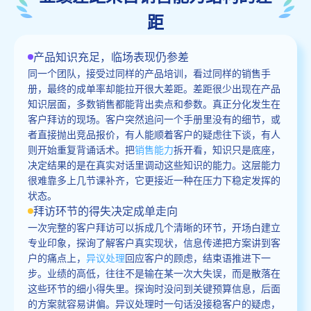
距
产品知识充足，临场表现仍参差
同一个团队，接受过同样的产品培训，看过同样的销售手
册，最终的成单率却能拉开很大差距。差距很少出现在产品
知识层面，多数销售都能背出卖点和参数。真正分化发生在
客户拜访的现场。客户突然追问一个手册里没有的细节，或
者直接抛出竞品报价，有人能顺着客户的疑虑往下谈，有人
则开始重复背诵话术。把
销售能力
拆开看，知识只是底座，
决定结果的是在真实对话里调动这些知识的能力。这层能力
很难靠多上几节课补齐，它更接近一种在压力下稳定发挥的
状态。
拜访环节的得失决定成单走向
一次完整的客户拜访可以拆成几个清晰的环节，开场白建立
专业印象，探询了解客户真实现状，信息传递把方案讲到客
户的痛点上，
异议处理
回应客户的顾虑，结束语推进下一
步。业绩的高低，往往不是输在某一次大失误，而是散落在
这些环节的细小得失里。探询时没问到关键预算信息，后面
的方案就容易讲偏。异议处理时一句话没接稳客户的疑虑，