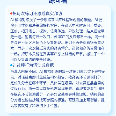
练可看
把每次练习还原成真实拜访
AI 模拟对练换了一条思路来回应过程难观测的难题。AI 扮
演不同性格和决策偏好的客户，在对话中实时追问、质疑、
压价，把开场白、探询、信息传递、异议处理、结束语完整
走一遍。销售每开一次口，AI 客户的反应都不一样，同一个
异议在不同客户角色下反复出现。练习不再是对着镜头背话
术，而是一次次接近真实的拜访博弈。高频和高仿真叠加在
一起，把原本只能在真实客户身上试错的环节，搬进了一个
可以反复演练的安全环境。
让过程行为沉淀成数据
与真人陪练不同，AI 模拟对练的每一次练习都会留下完整记
录。对话结束即时生成结构化报告，按拜访环节逐项打分，
定位失分点在哪个环节、具体差在哪里。过去藏在黑盒里的
过程行为，第一次以数据形态呈现出来。管理者能看到团队
在探询环节普遍丢分，还是异议处理是共性短板。销冠的高
分对话也能被拆解成可参照的标准。可观测加上可衡量，提
高销售就有了精准的下手位置。