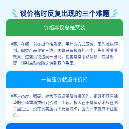
谈价格时反复出现的三个难题
价格异议总是突袭
客户在哪一刻抛出价格质疑、用什么方式压价，事先难以预
判。同类产品便宜三成、预算只有报价的一半、先用着看看
效果，这些尖锐追问一出现，销售常常思路停顿、应答迟
疑，谈判主动权随之转到客户手里。
一被压价就退守折扣
客户态度一强硬，销售下意识用降价换签约，把好不容易铺
垫的价值重新拉回到价格上比较。根因在于价值话术只在脑
子里过过，没在真实压力下反复演练，压力一来就守不住报
价。