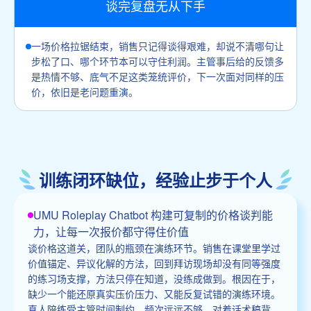
谈完复盘无从下手
一场价格拉锯结束，销售只记得谈得艰难，却说不清哪句让
步松了口、哪个环节本可以守住利润。主管事后给的反馈多
是热情不够、底气不足这类笼统评价，下一次面对同样的压
价，依旧是老问题重演。
训练闭环缺位，经验止步于个人
UMU Roleplay Chatbot 构建可复制的价格谈判能
力，让每一次报价都守得住价值
谈价格这道关，团队的瓶颈在演练环节。销售在课堂里学过
价值锚定、异议化解的方法，回到拜访现场却没有同等强度
的练习场支撑，方法只停在知道，没练成做到。根因在于，
缺少一个能还原真实压价压力、又能反复试错的演练环境。
真人陪练受主管时间制约，频次远远不够。对着话术稿背