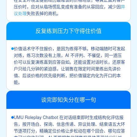
压价时，应对从临场慌乱变成有准备的从容回应，减少因
异
议处理
失败丢掉的商机。
反复练到压力下守得住价值
价值话术守不住报价，是因为练得不够。移动端随时可发起
对练，练习次数没有上限，AI 不评判、不催促，同一道压
价可以反复演练直到应答自如。还能设置对话时长，还原客
户只给几分钟的紧迫感，让销售在限定时间里练出先讲价
值、后谈价格的优先级判断，把价值锚定内化为开口的本
能。
谈完即知失分在哪一句
UMU Roleplay Chatbot 在对话结束即时生成结构化评估报
告，按开场白、探询、信息传递、异议处理、结束语五大环
节逐项打分，精确定位价格让步松动在哪个回合、哪句应答