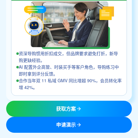
资深导购惯用折扣成交，但品牌要求避免打折，新导
购更缺经验。
AI 配置外企高管、时装买手等客户角色，导购练习中
即时拿到评分反馈。
合作当年双 11 私域 GMV 同比增超 90%，会员转化率
增 42%。
获取方案
申请演示