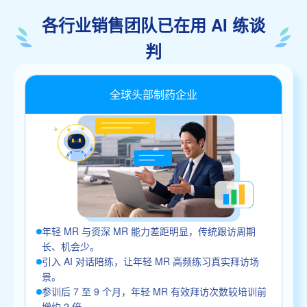
各行业销售团队已在用 AI 练谈
判
全球头部制药企业
年轻 MR 与资深 MR 能力差距明显，传统跟访周期
长、机会少。
引入 AI 对话陪练，让年轻 MR 高频练习真实拜访场
景。
参训后 7 至 9 个月，年轻 MR 有效拜访次数较培训前
增约 2 倍。