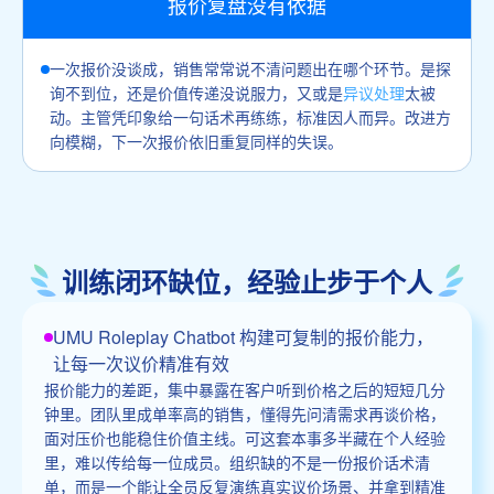
报价复盘没有依据
一次报价没谈成，销售常常说不清问题出在哪个环节。是探
询不到位，还是价值传递没说服力，又或是
异议处理
太被
动。主管凭印象给一句话术再练练，标准因人而异。改进方
向模糊，下一次报价依旧重复同样的失误。
训练闭环缺位，经验止步于个人
UMU Roleplay Chatbot 构建可复制的报价能力，
让每一次议价精准有效
报价能力的差距，集中暴露在客户听到价格之后的短短几分
钟里。团队里成单率高的销售，懂得先问清需求再谈价格，
面对压价也能稳住价值主线。可这套本事多半藏在个人经验
里，难以传给每一位成员。组织缺的不是一份报价话术清
单，而是一个能让全员反复演练真实议价场景、并拿到精准