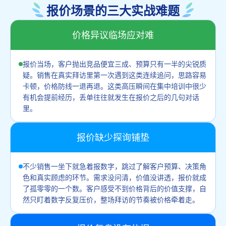
报价场景的三大实战难题
价格异议临场应对难
报价当场，客户抛出竞品便宜三成、预算只有一半的尖锐质
疑。销售在真实拜访里第一次遇到这类连续追问，思路容易
卡顿，价格防线一退再退。这类高压瞬间在集中培训中很少
有机会提前经历，丢单往往就发生在报价之后的几句对话
里。
报价缺少探询铺垫
不少销售一坐下就急着报数字，跳过了解客户预算、决策角
色和真实顾虑的环节。需求没问清，价值没讲透，报价就成
了孤零零的一个数。客户感受不到价格背后的价值支撑，自
然只盯着数字反复压价，整场拜访的节奏被价格牵着走。