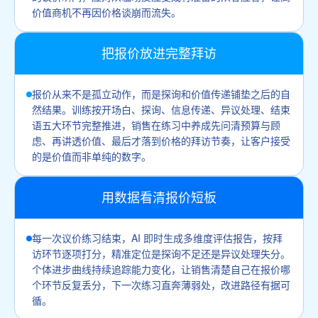
价值商机不再因价格谈崩而流失。
把报价放进完整拜访
报价从来不是孤立动作，而是探询和价值传递铺垫之后的自
然结果。训练按开场白、探询、信息传递、异议处理、结束
语五大环节完整推进，销售在练习中养成先问清预算与顾
虑、再讲透价值、最后才落到价格的拜访节奏，让客户接受
的是价值而非单纯的数字。
用数据看清报价短板
每一次议价练习结束，AI 即时生成多维度评估报告，按拜
访环节逐项打分，精准定位是探询不足还是异议处理失分。
个体进步曲线持续追踪能力变化，让销售清楚自己在报价哪
个环节反复丢分，下一次练习直奔薄弱处，改进路径有据可
循。