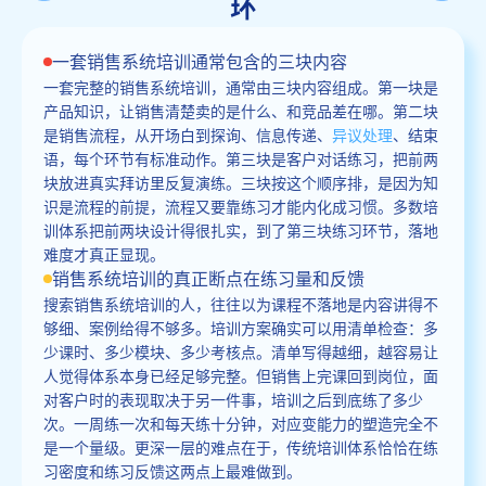
环
一套销售系统培训通常包含的三块内容
一套完整的销售系统培训，通常由三块内容组成。第一块是
产品知识，让销售清楚卖的是什么、和竞品差在哪。第二块
是销售流程，从开场白到探询、信息传递、
异议处理
、结束
语，每个环节有标准动作。第三块是客户对话练习，把前两
块放进真实拜访里反复演练。三块按这个顺序排，是因为知
识是流程的前提，流程又要靠练习才能内化成习惯。多数培
训体系把前两块设计得很扎实，到了第三块练习环节，落地
难度才真正显现。
销售系统培训的真正断点在练习量和反馈
搜索销售系统培训的人，往往以为课程不落地是内容讲得不
够细、案例给得不够多。培训方案确实可以用清单检查：多
少课时、多少模块、多少考核点。清单写得越细，越容易让
人觉得体系本身已经足够完整。但销售上完课回到岗位，面
对客户时的表现取决于另一件事，培训之后到底练了多少
次。一周练一次和每天练十分钟，对应变能力的塑造完全不
是一个量级。更深一层的难点在于，传统培训体系恰恰在练
习密度和练习反馈这两点上最难做到。