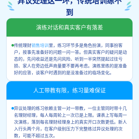
异议处理这一环，传统培训练不
到
演练对话和真实客户有落差
传统理财
销售培训
里，练习环节多是角色扮演，同事扮客
户，按事先准备好的问题一问一答。但真实客户的疑问是动
态的，先问收益还是先问风险、听到一半突然提起过往亏
损、家人在旁边低声商量要不要再考虑。演练里练的是准备
好的应答，谈客户时遇到的是没准备过的临场变化。
人工带教有限，练习量难保证
异议处理的练习依赖主管一对一带教，一位主管同时带十几
名理财经理，每人每周轮上一次已是上限。课表上写每周一
次演练，落到每名理财经理身上的真实开口次数更低。新人
入行头两个月，在客户级别压力下完整练过异议处理的次
数，可能不超过五次。