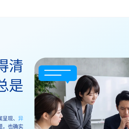
得清
总是
案呈现、
异
题，也确实