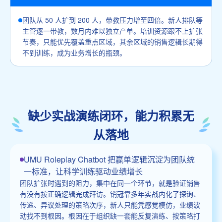
团队从 50 人扩到 200 人，带教压力增至四倍。新人排队等
主管逐一带教，数月内难以独立产单。培训资源跟不上扩张
节奏，只能优先覆盖重点区域，其余区域的销售逻辑长期得
不到训练，成为业务增长的瓶颈。
缺少实战演练闭环，能力积累无
从落地
UMU Roleplay Chatbot 把赢单逻辑沉淀为团队统
一标准，让科学训练驱动业绩增长
团队扩张时遇到的阻力，集中在同一个环节，就是验证销售
有没有按正确逻辑完成拜访。销冠靠多年实战内化了探询、
传递、异议处理的策略次序，新人只能凭感觉模仿，业绩波
动找不到根因。根因在于组织缺一套能反复演练、按策略打