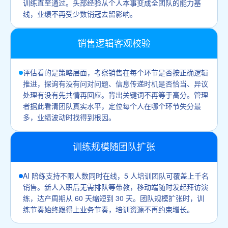
训练直至通过。头部经验从个人本事变成全团队的能力基
线，业绩不再受少数销冠去留影响。
销售逻辑客观校验
评估看的是策略层面，考察销售在每个环节是否按正确逻辑
推进，探询有没有问对问题、信息传递时机是否恰当、异议
处理有没有先共情再回应。背出关键词不再等于高分。管理
者据此看清团队真实水平，定位每个人在哪个环节失分最
多，业绩波动时找得到根因。
训练规模随团队扩张
AI 陪练支持不限人数同时在线，5 人培训团队可覆盖上千名
销售。新人入职后无需排队等带教，移动端随时发起拜访演
练，达产周期从 60 天缩短到 30 天。团队规模扩张时，训
练节奏始终跟得上业务节奏，培训资源不再约束增长。