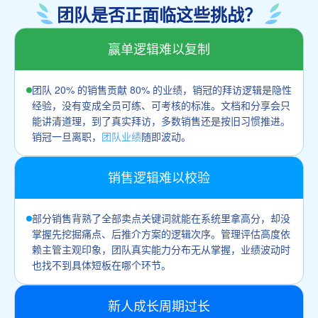
团队是否正面临这些挑战？
赢单逻辑难以复制
团队 20% 的销售贡献 80% 的业绩，销冠的拜访逻辑是隐性
经验，没有变成全员可练、可考核的标准。文档和分享会只
能讲清道理，到了真实拜访，多数销售还是按旧习惯推进。
销冠一旦离职，
团队业绩
随即波动。
销售逻辑难以校验
部分销售背熟了全部卖点关键词就能在系统里拿高分，却没
掌握先挖掘痛点、后推介方案的逻辑次序。管理评估高度依
赖主管主观印象，团队真实能力分布无从掌握，业绩波动时
也找不到具体短板在哪个环节。
新人成长周期过长