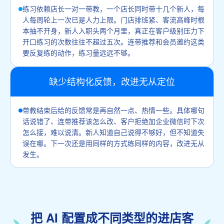
练习依赖店长一对一带教，一个店长同时带十几个新人，每
人每周轮上一次已是人力上限。门店排班紧、客流高峰时根
本抽不开身，新人入职头两个月里，真正在客户级别压力下
开口练习的次数往往不超过五次。连带推荐和会员邀约这类
要反复练的动作，练习量远远不够。
缺少结构化反馈，改进无从定位
带教结束后给的反馈常是再自然一点、热情一些。具体哪句
话说错了、连带推荐该怎么改、客户拒绝加企业微信时下次
怎么接，难以说清。新人知道自己说得不够好，但不知道失
误在哪。下一次还是用同样的方式练同样的内容，改进无从
发生。
把 AI 配置成不同类型的进店客