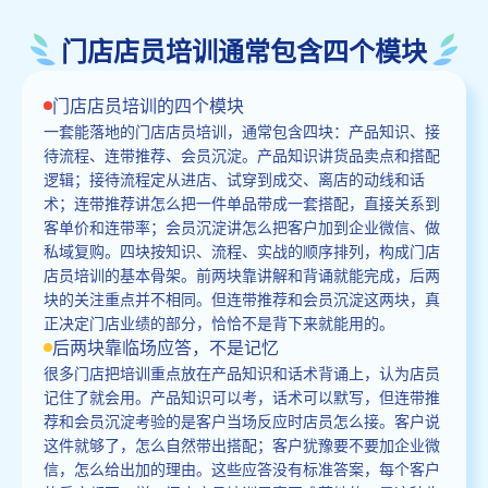
门店店员培训通常包含四个模块
门店店员培训的四个模块
一套能落地的门店店员培训，通常包含四块：产品知识、接
待流程、连带推荐、会员沉淀。产品知识讲货品卖点和搭配
逻辑；接待流程定从进店、试穿到成交、离店的动线和话
术；连带推荐讲怎么把一件单品带成一套搭配，直接关系到
客单价和连带率；会员沉淀讲怎么把客户加到企业微信、做
私域复购。四块按知识、流程、实战的顺序排列，构成门店
店员培训的基本骨架。前两块靠讲解和背诵就能完成，后两
块的关注重点并不相同。但连带推荐和会员沉淀这两块，真
正决定门店业绩的部分，恰恰不是背下来就能用的。
后两块靠临场应答，不是记忆
很多门店把培训重点放在产品知识和话术背诵上，认为店员
记住了就会用。产品知识可以考，话术可以默写，但连带推
荐和会员沉淀考验的是客户当场反应时店员怎么接。客户说
这件就够了，怎么自然带出搭配；客户犹豫要不要加企业微
信，怎么给出加的理由。这些应答没有标准答案，每个客户