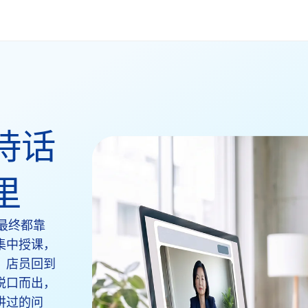
待话
里
，最终都靠
集中授课，
，店员回到
脱口而出，
讲过的问