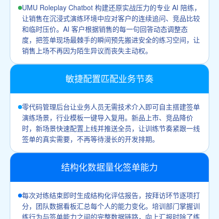
UMU Roleplay Chatbot 构建还原实战压力的专业 AI 陪练，
让销售在沉浸式演练环境中应对客户的连续追问、竞品比较
和临时压价。AI 客户根据销售的每一句回答动态调整态
度，把签单现场最棘手的瞬间预先搬进安全的练习空间，让
销售上场不再因为陌生异议而丧失主动权。
敏捷配置匹配业务节奏
零代码管理后台让业务人员无需技术介入即可自主搭建签单
演练场景，行业模板一键导入复用。新品上市、竞品降价
时，新场景快速配置上线并推送全员，让训练节奏紧跟一线
签单的真实需要，不再等待漫长的开发排期。
结构化数据量化签单能力
每次对练结束即时生成结构化评估报告，按拜访环节逐项打
分，团队数据看板汇总每个人的能力变化。培训部门掌握训
练行为与签单能力之间的完整数据链路，向上汇报时除了练