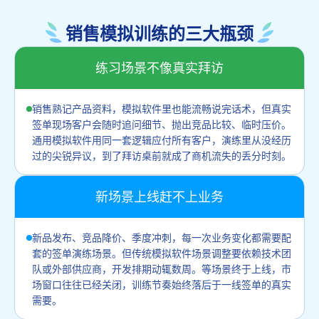
销售模拟训练的三大瓶颈
练习场景不像真实拜访
销售熟记产品资料，模拟软件里也能流畅说完话术，但真实
签单现场客户会随时追问细节、抛出竞品比较、临时压价。
通用模拟软件用同一套逻辑应付所有客户，演练里从没经历
过的尖锐异议，到了拜访桌前就成了商机流失的丢分时刻。
新场景上线赶不上业务
新品发布、竞品降价、季度冲刺，每一次业务变化都需要配
套的签单演练场景。但传统模拟软件场景调整要依赖技术团
队或外部供应商，开发排期动辄数周。等场景终于上线，市
场窗口往往已经关闭，训练节奏始终落后于一线签单的真实
需要。