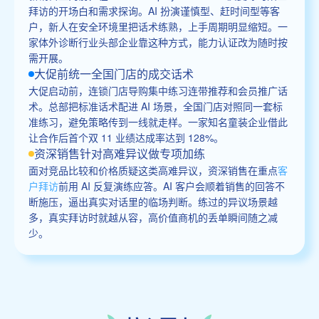
拜访的开场白和需求探询。AI 扮演谨慎型、赶时间型等客
户，新人在安全环境里把话术练熟，上手周期明显缩短。一
家体外诊断行业头部企业靠这种方式，能力认证改为随时按
需开展。
大促前统一全国门店的成交话术
大促启动前，连锁门店导购集中练习连带推荐和会员推广话
术。总部把标准话术配进 AI 场景，全国门店对照同一套标
准练习，避免策略传到一线就走样。一家知名童装企业借此
让合作后首个双 11 业绩达成率达到 128%。
资深销售针对高难异议做专项加练
面对竞品比较和价格质疑这类高难异议，资深销售在重点
客
户拜访
前用 AI 反复演练应答。AI 客户会顺着销售的回答不
断施压，逼出真实对话里的临场判断。练过的异议场景越
多，真实拜访时就越从容，高价值商机的丢单瞬间随之减
少。