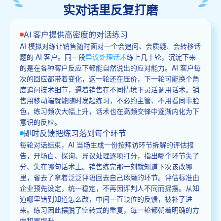
实对话里反复打磨
AI 客户提供高密度的对话练习
AI 模拟对练让销售随时面对一个会追问、会质疑、会转移话
题的 AI 客户。同一段
异议处理话术
练上几十轮，沉淀下来
的是在各种客户反应下都能自然说出的应对能力。AI 客户每
次的回应都带着变化，这一轮还在压价，下一轮可能换个角
度追问技术细节，逼着销售在不同情境下灵活调用话术。销
售用移动端就能随时发起练习，不必约主管、不用看同事脸
色，练习频次大幅上升，话术也在高频交锋中逐渐内化为下
意识的反应。
即时反馈把练习落到每个环节
每轮对话结束，AI 当场生成一份按拜访环节拆解的评估报
告，开场白、探询、异议处理逐项打分，指出哪个环节失了
分、失在哪句话术上。销售练完那一刻就知道下次该改哪
里，省去了拿着泛泛评语回去自己琢磨的环节。评估标准由
企业预先设定，统一稳定，不再因评判人不同而摇摆。从知
道哪里错到知道怎么改，中间一直缺位的反馈，被补了进
来。练习因此摆脱了空转式的重复，每一轮都朝着明确的方
向积累提升。