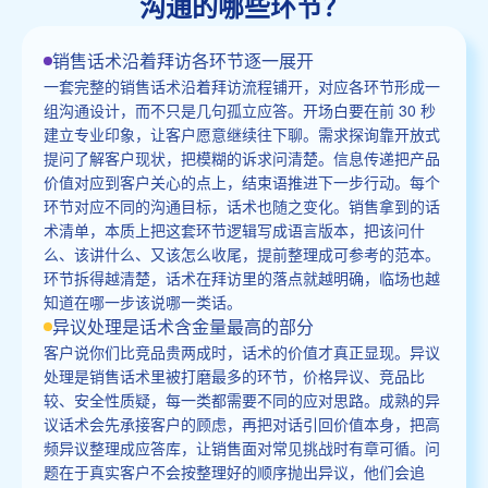
沟通的哪些环节？
销售话术沿着拜访各环节逐一展开
一套完整的销售话术沿着拜访流程铺开，对应各环节形成一
组沟通设计，而不只是几句孤立应答。开场白要在前 30 秒
建立专业印象，让客户愿意继续往下聊。需求探询靠开放式
提问了解客户现状，把模糊的诉求问清楚。信息传递把产品
价值对应到客户关心的点上，结束语推进下一步行动。每个
环节对应不同的沟通目标，话术也随之变化。销售拿到的话
术清单，本质上把这套环节逻辑写成语言版本，把该问什
么、该讲什么、又该怎么收尾，提前整理成可参考的范本。
环节拆得越清楚，话术在拜访里的落点就越明确，临场也越
知道在哪一步该说哪一类话。
异议处理是话术含金量最高的部分
客户说你们比竞品贵两成时，话术的价值才真正显现。异议
处理是销售话术里被打磨最多的环节，价格异议、竞品比
较、安全性质疑，每一类都需要不同的应对思路。成熟的异
议话术会先承接客户的顾虑，再把对话引回价值本身，把高
频异议整理成应答库，让销售面对常见挑战时有章可循。问
题在于真实客户不会按整理好的顺序抛出异议，他们会追