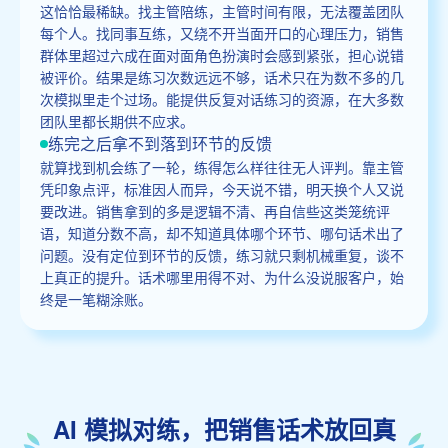
这恰恰最稀缺。找主管陪练，主管时间有限，无法覆盖团队
每个人。找同事互练，又绕不开当面开口的心理压力，销售
群体里超过六成在面对面角色扮演时会感到紧张，担心说错
被评价。结果是练习次数远远不够，话术只在为数不多的几
次模拟里走个过场。能提供反复对话练习的资源，在大多数
团队里都长期供不应求。
练完之后拿不到落到环节的反馈
就算找到机会练了一轮，练得怎么样往往无人评判。靠主管
凭印象点评，标准因人而异，今天说不错，明天换个人又说
要改进。销售拿到的多是逻辑不清、再自信些这类笼统评
语，知道分数不高，却不知道具体哪个环节、哪句话术出了
问题。没有定位到环节的反馈，练习就只剩机械重复，谈不
上真正的提升。话术哪里用得不对、为什么没说服客户，始
终是一笔糊涂账。
AI 模拟对练，把销售话术放回真