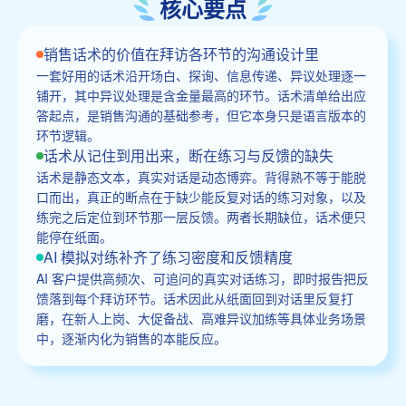
核心要点
销售话术的价值在拜访各环节的沟通设计里
一套好用的话术沿开场白、探询、信息传递、异议处理逐一
铺开，其中异议处理是含金量最高的环节。话术清单给出应
答起点，是销售沟通的基础参考，但它本身只是语言版本的
环节逻辑。
话术从记住到用出来，断在练习与反馈的缺失
话术是静态文本，真实对话是动态博弈。背得熟不等于能脱
口而出，真正的断点在于缺少能反复对话的练习对象，以及
练完之后定位到环节那一层反馈。两者长期缺位，话术便只
能停在纸面。
AI 模拟对练补齐了练习密度和反馈精度
AI 客户提供高频次、可追问的真实对话练习，即时报告把反
馈落到每个拜访环节。话术因此从纸面回到对话里反复打
磨，在新人上岗、大促备战、高难异议加练等具体业务场景
中，逐渐内化为销售的本能反应。