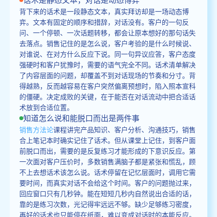
背下来的话术是一段静态文本，真实拜访却是一场动态博
弈。文本有固定的顺序和措辞，对话没有。客户的一句反
问、一个停顿、一次话题转移，都会让原本想好的那句话失
去落点。销售记住的是怎么说，客户考验的是什么时候说、
对谁说、在对方什么反应下说。同一句异议应答，客户态度
强硬时和客户犹豫时，需要的语气完全不同。话术清单解决
了内容层面的问题，却覆盖不到对话现场的节奏和分寸。背
得越熟，反而越容易在客户突然偏离预想时，陷入照本宣科
的僵硬。决定成败的关键，在于能否在对话流动中把合适话
术放到合适位置。
知道怎么说和能脱口而出是两件事
销售方法论
课程讲完产品知识、客户分析、沟通技巧，销售
合上笔记本时确实记住了话术。但从课堂上记住，到客户面
前脱口而出，需要的是反复练习才能形成的下意识反应。第
一次面对客户压价时，多数销售满脑子都是紧张和慌乱，顾
不上去想话术该怎么说。话术停留在记忆层面时，调用它需
要时间，而真实对话不会给这个时间。客户的问题抛过来，
回应窗口只有几秒钟。能在短短几秒内自然说出合适的话，
靠的是练习次数，光记得牢远远不够。缺少足够练习密度，
再好的话术也只能停在纸面，难以变成对话时的本能反应。