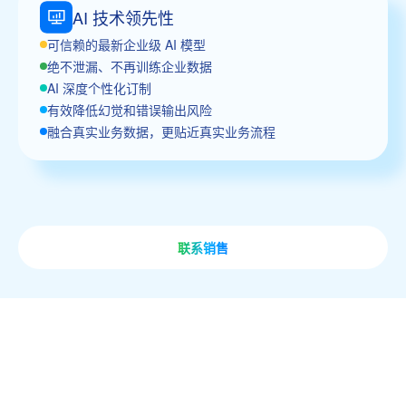
AI 技术领先性
可信赖的最新企业级 AI 模型
绝不泄漏、不再训练企业数据
AI 深度个性化订制
有效降低幻觉和错误输出风险
融合真实业务数据，更贴近真实业务流程
联系销售