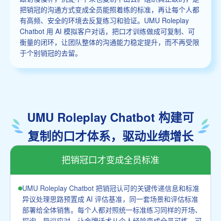
把销冠的沟通方式变成全员能照着练的标准，再让每个人都
有高频、安全的环境去反复练习和验证。UMU Roleplay
Chatbot 用 AI 模拟客户对话，把口才训练做成可复制、可
衡量的闭环，让团队整体的沟通能力稳定提升，而不再受限
于个别销冠的去留。
UMU Roleplay Chatbot 构建可
复制的口才体系，驱动业绩增长
把销冠口才变成全员标准
UMU Roleplay Chatbot 把销冠认可的关键传递信息和标准
异议处理思路预置成 AI 评估基准，同一套场景和评估标准
部署给全体销售。每个人都对照统一标准练习同样的开场、
探询、异议应对，让金牌话术从个人经验变成全员可练、可