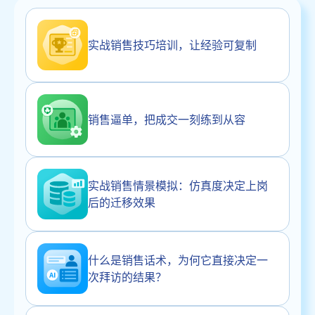
实战销售技巧培训，让经验可复制
销售逼单，把成交一刻练到从容
实战销售情景模拟：仿真度决定上岗
后的迁移效果
什么是销售话术，为何它直接决定一
次拜访的结果？