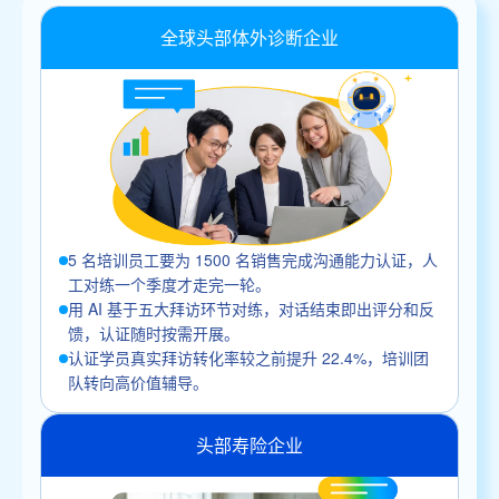
全球头部体外诊断企业
5 名培训员工要为 1500 名销售完成沟通能力认证，人
工对练一个季度才走完一轮。
用 AI 基于五大拜访环节对练，对话结束即出评分和反
馈，认证随时按需开展。
认证学员真实拜访转化率较之前提升 22.4%，培训团
队转向高价值辅导。
头部寿险企业