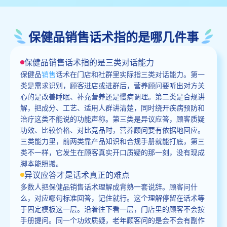
保健品销售话术指的是哪几件事
保健品销售话术指的是三类对话能力
保健品
销售
话术在门店和社群里实际指三类对话能力。第一
类是需求识别，顾客进店或进群后，营养顾问要听出对方关
心的是改善睡眠、补充营养还是慢病调理。第二类是合规讲
解，把成分、工艺、适用人群讲清楚，同时绕开疾病预防和
治疗这类不能说的功能声称。第三类是异议应答，顾客质疑
功效、比较价格、对比竞品时，营养顾问要有依据地回应。
三类能力里，前两类靠产品知识和合规手册就能打底，第三
类不一样，它发生在顾客真实开口质疑的那一刻，没有现成
脚本能照搬。
异议应答才是话术真正的难点
多数人把保健品销售话术理解成背熟一套说辞。顾客问什
么，对应哪句标准回答，记住就行。这个理解停留在话术等
于固定模板这一层。沿着往下看一层，门店里的顾客不会按
手册提问。同一个功效质疑，老年顾客问的是会不会有副作