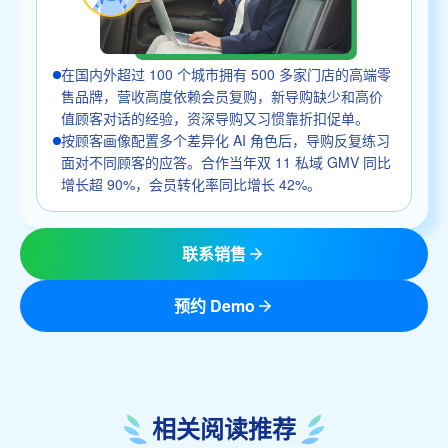
在国内外超过 100 个城市拥有 500 多家门店的高端零
售品牌，营收高度依赖会员复购，新导购缺少和高价
值顾客对话的经验，资深导购又习惯靠折扣促单。
按顾客画像配置多个差异化 AI 角色后，导购反复练习
面对不同顾客的应答。合作当年双 11 私域 GMV 同比
增长超 90%，会员转化率同比增长 42%。
联系销售
预约 Demo
相关阅读推荐