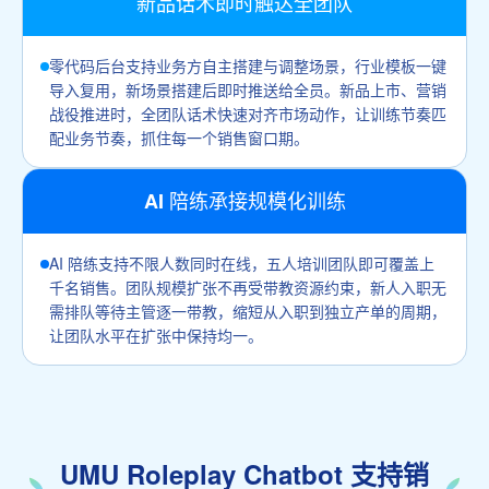
新品话术即时触达全团队
零代码后台支持业务方自主搭建与调整场景，行业模板一键
导入复用，新场景搭建后即时推送给全员。新品上市、营销
战役推进时，全团队话术快速对齐市场动作，让训练节奏匹
配业务节奏，抓住每一个销售窗口期。
AI 陪练承接规模化训练
AI 陪练支持不限人数同时在线，五人培训团队即可覆盖上
千名销售。团队规模扩张不再受带教资源约束，新人入职无
需排队等待主管逐一带教，缩短从入职到独立产单的周期，
让团队水平在扩张中保持均一。
UMU Roleplay Chatbot 支持销