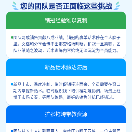
您的团队是否正面临这些挑战
销冠经验难以复制
团队两成销售贡献八成业绩，销冠的赢单话术停在个人脑子
里。文档和分享会传不出那套临场判断，销冠一旦离职，团
队业绩随之波动，话术训练内容始终无法沉淀为全员能力。
新品话术触达滞后
新品上市、季度冲刺、临时促销接连而来，全员需要在窗口
期内掌握新话术。临时组织线下培训档期难协调，场景上线
慢于市场节奏，等团队练熟，最好的销售时机已经错过。
扩张拖垮带教资源
团队从五十人扩到两百人，带教压力翻了四倍。一位主管同