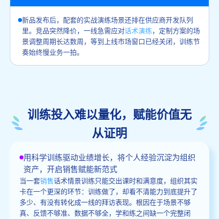
新品发布后，配套的实战演练场景还排在供应商开发队列
里。竞品突然降价，一线急需应对
话术演练
，定制方案的场
景调整周期长达数周，等到上线市场窗口已经关闭，训练节
奏始终慢业务一拍。
训练投入难以量化，赋能价值无
从证明
用科学训练驱动业绩增长，将个人经验沉淀为组织
资产，开启销售赋能新范式
当一套
销售
话术情景训练只能交出课时和满意度，组织其实
卡在一个更深的环节：训练做了，却看不清能力到底提升了
多少、有没有转化成一线的拜访表现。根因在于场景不够
真、反馈不够准、数据不够全，学和练之间缺一个完整闭