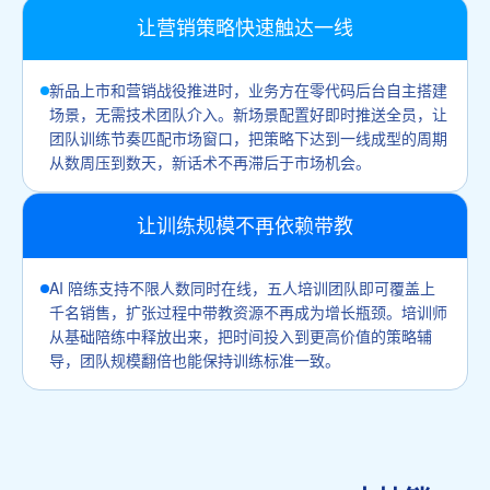
让营销策略快速触达一线
新品上市和营销战役推进时，业务方在零代码后台自主搭建
场景，无需技术团队介入。新场景配置好即时推送全员，让
团队训练节奏匹配市场窗口，把策略下达到一线成型的周期
从数周压到数天，新话术不再滞后于市场机会。
让训练规模不再依赖带教
AI 陪练支持不限人数同时在线，五人培训团队即可覆盖上
千名销售，扩张过程中带教资源不再成为增长瓶颈。培训师
从基础陪练中释放出来，把时间投入到更高价值的策略辅
导，团队规模翻倍也能保持训练标准一致。