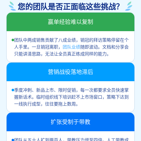
您的团队是否正面临这些挑战？
赢单经验难以复制
团队中两成销售贡献了八成业绩，销冠的拜访策略停留在个
人手里。一旦销冠离职，
团队业绩
随即波动。文档和分享会
只能讲清思路，无法让全员真正练成同样的能力。
营销战役落地滞后
季度冲刺、新品上市、限时促销，每一次都要求全员快速掌
握新话术。临时组织线下培训赶不上市场窗口，策略下达到
一线执行成型，往往要拖上数周。
扩张受制于带教
团队从五十人扩到两百人，带教压力增至四倍。人工带教成