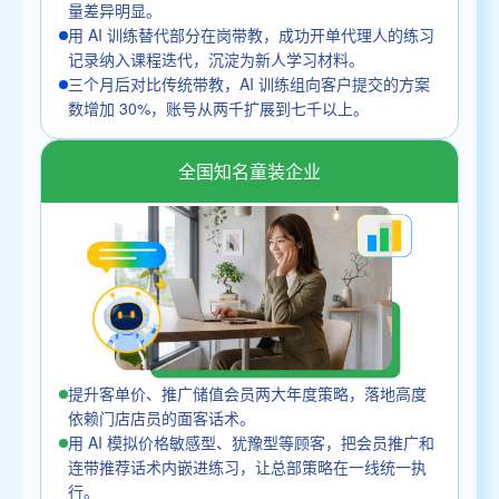
量差异明显。
用 AI 训练替代部分在岗带教，成功开单代理人的练习
记录纳入课程迭代，沉淀为新人学习材料。
三个月后对比传统带教，AI 训练组向客户提交的方案
数增加 30%，账号从两千扩展到七千以上。
全国知名童装企业
提升客单价、推广储值会员两大年度策略，落地高度
依赖门店店员的面客话术。
用 AI 模拟价格敏感型、犹豫型等顾客，把会员推广和
连带推荐话术内嵌进练习，让总部策略在一线统一执
行。