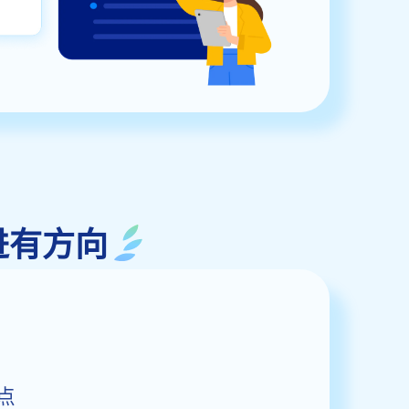
进有方向
点