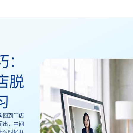
巧：
店脱
习
购回到门店
而出，中间
什么时候开