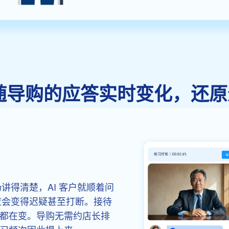
话随导购的应答实时变化，还
讲得清楚，AI 客户就顺着问
应会变得迟疑甚至打断。接待
都在变。导购无需约店长排