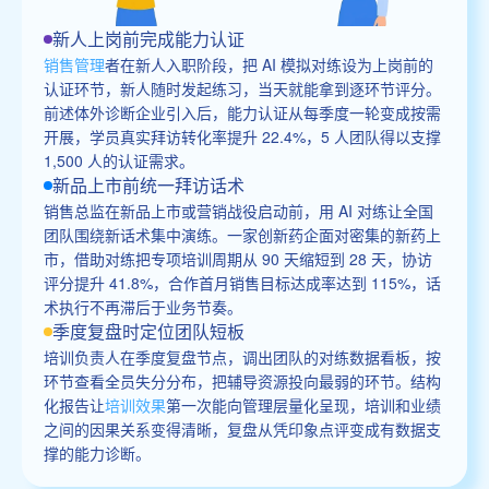
新人上岗前完成能力认证
销售管理
者在新人入职阶段，把 AI 模拟对练设为上岗前的
认证环节，新人随时发起练习，当天就能拿到逐环节评分。
前述体外诊断企业引入后，能力认证从每季度一轮变成按需
开展，学员真实拜访转化率提升 22.4%，5 人团队得以支撑
1,500 人的认证需求。
新品上市前统一拜访话术
销售总监在新品上市或营销战役启动前，用 AI 对练让全国
团队围绕新话术集中演练。一家创新药企面对密集的新药上
市，借助对练把专项培训周期从 90 天缩短到 28 天，协访
评分提升 41.8%，合作首月销售目标达成率达到 115%，话
术执行不再滞后于业务节奏。
季度复盘时定位团队短板
培训负责人在季度复盘节点，调出团队的对练数据看板，按
环节查看全员失分分布，把辅导资源投向最弱的环节。结构
化报告让
培训效果
第一次能向管理层量化呈现，培训和业绩
之间的因果关系变得清晰，复盘从凭印象点评变成有数据支
撑的能力诊断。