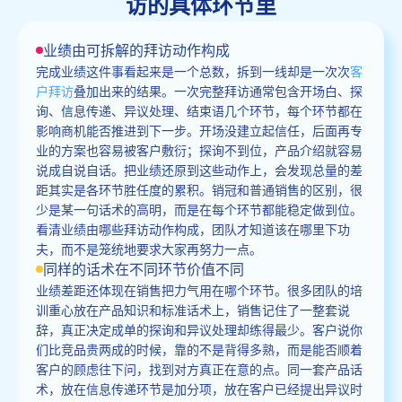
访的具体环节里
业绩由可拆解的拜访动作构成
完成业绩这件事看起来是一个总数，拆到一线却是一次次
客
户拜访
叠加出来的结果。一次完整拜访通常包含开场白、探
询、信息传递、异议处理、结束语几个环节，每个环节都在
影响商机能否推进到下一步。开场没建立起信任，后面再专
业的方案也容易被客户敷衍；探询不到位，产品介绍就容易
说成自说自话。把业绩还原到这些动作上，会发现总量的差
距其实是各环节胜任度的累积。销冠和普通销售的区别，很
少是某一句话术的高明，而是在每个环节都能稳定做到位。
看清业绩由哪些拜访动作构成，团队才知道该在哪里下功
夫，而不是笼统地要求大家再努力一点。
同样的话术在不同环节价值不同
业绩差距还体现在销售把力气用在哪个环节。很多团队的培
训重心放在产品知识和标准话术上，销售记住了一整套说
辞，真正决定成单的探询和异议处理却练得最少。客户说你
们比竞品贵两成的时候，靠的不是背得多熟，而是能否顺着
客户的顾虑往下问，找到对方真正在意的点。同一套产品话
术，放在信息传递环节是加分项，放在客户已经提出异议时