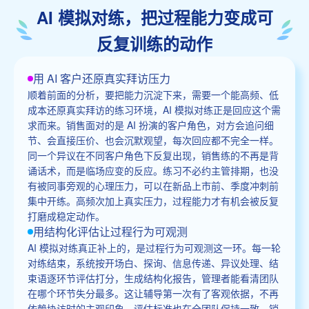
AI 模拟对练，把过程能力变成可
反复训练的动作
用 AI 客户还原真实拜访压力
顺着前面的分析，要把能力沉淀下来，需要一个能高频、低
成本还原真实拜访的练习环境，AI 模拟对练正是回应这个需
求而来。销售面对的是 AI 扮演的客户角色，对方会追问细
节、会直接压价、也会沉默观望，每次回应都不完全一样。
同一个异议在不同客户角色下反复出现，销售练的不再是背
诵话术，而是临场应变的反应。练习不必约主管排期，也没
有被同事旁观的心理压力，可以在新品上市前、季度冲刺前
集中开练。高频次加上真实压力，过程能力才有机会被反复
打磨成稳定动作。
用结构化评估让过程行为可观测
AI 模拟对练真正补上的，是过程行为可观测这一环。每一轮
对练结束，系统按开场白、探询、信息传递、异议处理、结
束语逐环节评估打分，生成结构化报告，管理者能看清团队
在哪个环节失分最多。这让辅导第一次有了客观依据，不再
依赖协访时的主观印象，评估标准也在全团队保持一致。销