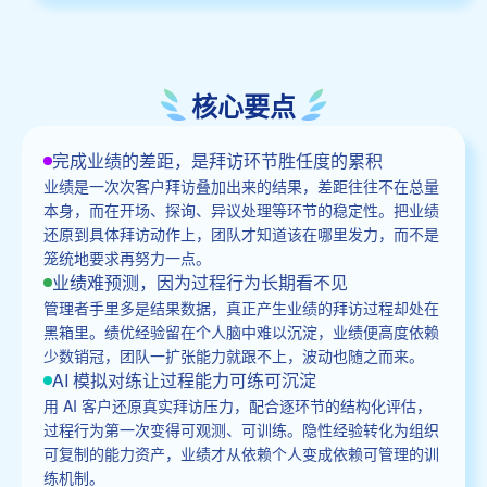
核心要点
完成业绩的差距，是拜访环节胜任度的累积
业绩是一次次客户拜访叠加出来的结果，差距往往不在总量
本身，而在开场、探询、异议处理等环节的稳定性。把业绩
还原到具体拜访动作上，团队才知道该在哪里发力，而不是
笼统地要求再努力一点。
业绩难预测，因为过程行为长期看不见
管理者手里多是结果数据，真正产生业绩的拜访过程却处在
黑箱里。绩优经验留在个人脑中难以沉淀，业绩便高度依赖
少数销冠，团队一扩张能力就跟不上，波动也随之而来。
AI 模拟对练让过程能力可练可沉淀
用 AI 客户还原真实拜访压力，配合逐环节的结构化评估，
过程行为第一次变得可观测、可训练。隐性经验转化为组织
可复制的能力资产，业绩才从依赖个人变成依赖可管理的训
练机制。