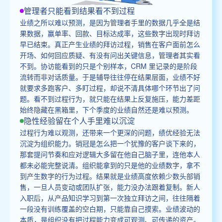
管理者只能看到结果看不到过程
业绩之所以难以预测，是因为管理者手里的数据几乎全是结
果数据，赢单率、回款、目标达成率，这些数字出现时拜访
早已结束。真正产生业绩的拜访过程，销售在客户面前怎么
开场、如何回应质疑、有没有问出关键信息，管理者其实看
不到。协访能看到的只是个别样本，CRM 里记录的是阶段
流转而非对话质量。于是辅导往往停在结果层面，业绩不好
就要求多跑客户、多盯过程，却说不清具体哪个环节出了问
题。看不到过程行为，就只能在结果上反复施压，能力差距
始终隐藏在黑箱里，下个季度的业绩自然还是难以预测。
隐性经验留在个人手里难以沉淀
过程行为难以观测，还带来一个更深的问题，绩优经验无法
沉淀为组织能力。销冠是怎么把一个犹豫的客户谈下来的，
那套提问节奏和应对逻辑大多留在他自己脑子里，连他本人
都未必能完整说清。组织能拿到的只是他的业绩数字，拿不
到产生数字的行为过程。结果就是业绩高度依赖少数头部销
售，一旦人员变动或团队扩张，能力没办法跟着复制。新人
入职后，从产品知识学习到第一次独立拜访之间，往往隔着
一段没有训练覆盖的空白期，只能靠自己摸索。业绩波动的
本质，是组织没有把过程能力变成可观测、可传递的资产。