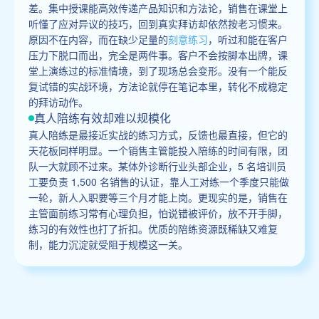
差。集中授课能高效传递产品知识和方法论，销售在课堂上
听懂了应对异议的技巧，回到真实拜访却依然按老习惯来。
原因不在内容，而在缺少足量的
刻意练习
，听过和能在客户
压力下脱口而出，完全是两件事。客户不会按脚本出牌，课
堂上演练过的标准情境，到了现场总会变形。没有一个能反
复试错的实战环境，方法论就停在笔记本里，转化不成稳定
的拜访动作。
真人陪练有效却难以规模化
真人陪练是最接近实战的练习方式，反馈也最直接，但它的
天花板同样明显。一个销售主管能投入陪练的时间有限，团
队一大就顾不过来。某体外诊断行业头部企业，5 名培训员
工要负责 1,500 名销售的认证，靠人工对练一个季度只能做
一轮，新人入职要等三个月才能上岗。更现实的是，销售在
主管面前练习常有心理负担，怕说错被评价，放不开手脚，
练习的有效性也打了折扣。优质的陪练资源既稀缺又难复
制，能力沉淀就受阻于规模这一关。