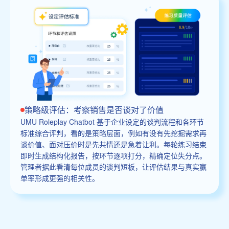
策略级评估：考察销售是否谈对了价值
UMU Roleplay Chatbot 基于企业设定的谈判流程和各环节
标准综合评判，看的是策略层面，例如有没有先挖掘需求再
谈价值、面对压价时是先共情还是急着让利。每轮练习结束
即时生成结构化报告，按环节逐项打分，精确定位失分点。
管理者据此看清每位成员的谈判短板，让评估结果与真实赢
单率形成更强的相关性。