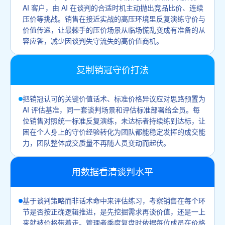
AI 客户，由 AI 在谈判的合适时机主动抛出竞品比价、连续
压价等挑战。销售在接近实战的高压环境里反复演练守价与
价值传递，让最棘手的压价场景从临场慌乱变成有准备的从
容应答，减少因谈判失守流失的高价值商机。
复制销冠守价打法
把销冠认可的关键价值话术、标准价格异议应对思路预置为
AI 评估基准，同一套谈判场景和评估标准部署给全员。每
位销售对照统一标准反复演练，未达标者持续练到达标，让
困在个人身上的守价经验转化为团队都能稳定发挥的成交能
力，团队整体成交质量不再随人员变动而起伏。
用数据看清谈判水平
基于谈判策略而非话术命中来评估练习，考察销售在每个环
节是否按正确逻辑推进，是先挖掘需求再谈价值，还是一上
来就被价格带着走。管理者季度复盘时依据每位成员在价格