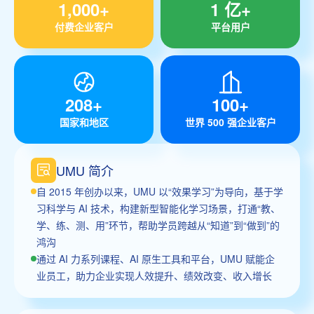
1,000+
1 亿+
付费企业客户
平台用户
208+
100+
国家和地区
世界 500 强企业客户
UMU 简介
自 2015 年创办以来，UMU 以“效果学习”为导向，基于学
习科学与 AI 技术，构建新型智能化学习场景，打通“教、
学、练、测、用”环节，帮助学员跨越从“知道”到“做到”的
鸿沟
通过 AI 力系列课程、AI 原生工具和平台，UMU 赋能企
业员工，助力企业实现人效提升、绩效改变、收入增长