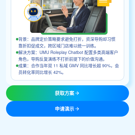
背景：品牌定价策略要求避免打折，资深导购却习惯
靠折扣促成交，跨区域门店难以统一训练。
解决方案：UMU Roleplay Chatbot 配置多类高端客户
角色，导购反复演练不打折前提下的价值沟通。
成果：合作当年双 11 私域 GMV 同比增长超 90%，会
员转化率同比增长 42%。
获取方案
申请演示