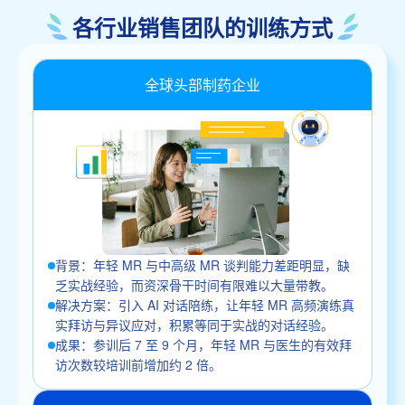
各行业销售团队的训练方式
全球头部制药企业
背景：年轻 MR 与中高级 MR 谈判能力差距明显，缺
乏实战经验，而资深骨干时间有限难以大量带教。
解决方案：引入 AI 对话陪练，让年轻 MR 高频演练真
实拜访与异议应对，积累等同于实战的对话经验。
成果：参训后 7 至 9 个月，年轻 MR 与医生的有效拜
访次数较培训前增加约 2 倍。