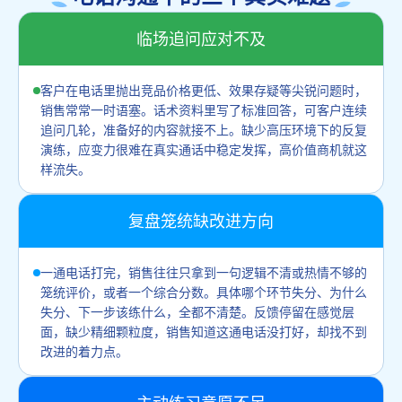
临场追问应对不及
客户在电话里抛出竞品价格更低、效果存疑等尖锐问题时，
销售常常一时语塞。话术资料里写了标准回答，可客户连续
追问几轮，准备好的内容就接不上。缺少高压环境下的反复
演练，应变力很难在真实通话中稳定发挥，高价值商机就这
样流失。
复盘笼统缺改进方向
一通电话打完，销售往往只拿到一句逻辑不清或热情不够的
笼统评价，或者一个综合分数。具体哪个环节失分、为什么
失分、下一步该练什么，全都不清楚。反馈停留在感觉层
面，缺少精细颗粒度，销售知道这通电话没打好，却找不到
改进的着力点。