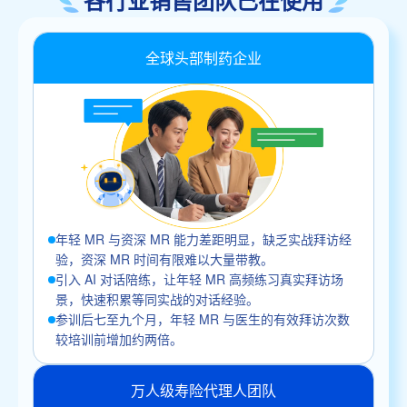
全球头部制药企业
年轻 MR 与资深 MR 能力差距明显，缺乏实战拜访经
验，资深 MR 时间有限难以大量带教。
引入 AI 对话陪练，让年轻 MR 高频练习真实拜访场
景，快速积累等同实战的对话经验。
参训后七至九个月，年轻 MR 与医生的有效拜访次数
较培训前增加约两倍。
万人级寿险代理人团队