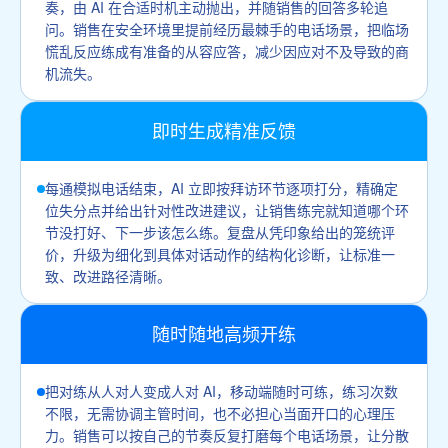
奏，由 AI 在合适时机主动抛出，并随销售的回答多轮追
问。销售在安全环境里提前经历最棘手的电话场景，把临场
慌乱反应练成有准备的从容应答，减少因应对不及导致的商
机流失。
即时生成精准反馈
每通模拟电话结束，AI 立即按拜访环节逐项打分，精确定
位失分点并给出针对性改进建议，让销售练完就知道哪个环
节没打好、下一步该怎么练。复盘从凭印象给出的笼统评
价，升级为细化到具体对话动作的结构化诊断，让标准一
致、改进路径清晰。
随时随地高频开练
把对练从人对人变成人对 AI，移动端随时可练，练习次数
不限，无需协调主管时间，也不必担心当面开口的心理压
力。销售可以按自己的节奏反复打磨每个电话场景，让分散