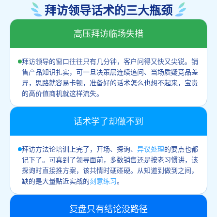
拜访领导话术的三大瓶颈
高压拜访临场失措
拜访领导的窗口往往只有几分钟，客户问得又快又尖锐。销
售产品知识扎实，可一旦决策层连续追问、当场质疑竞品差
异，思路就容易卡顿，准备好的话术怎么也想不起来，宝贵
的高价值商机就这样流失。
话术学了却做不到
拜访方法论培训上完了，开场、探询、
异议处理
的要点也都
记下了。可真到了领导面前，多数销售还是按老习惯讲，该
探询时直接推方案，该共情时硬碰硬。从知道到做到之间，
缺的是大量贴近实战的
刻意练习
。
复盘只有结论没路径