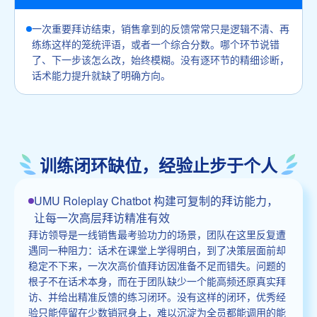
一次重要拜访结束，销售拿到的反馈常常只是逻辑不清、再
练练这样的笼统评语，或者一个综合分数。哪个环节说错
了、下一步该怎么改，始终模糊。没有逐环节的精细诊断，
话术能力提升就缺了明确方向。
训练闭环缺位，经验止步于个人
UMU Roleplay Chatbot 构建可复制的拜访能力，
让每一次高层拜访精准有效
拜访领导是一线销售最考验功力的场景，团队在这里反复遭
遇同一种阻力：话术在课堂上学得明白，到了决策层面前却
稳定不下来，一次次高价值拜访因准备不足而错失。问题的
根子不在话术本身，而在于团队缺少一个能高频还原真实拜
访、并给出精准反馈的练习闭环。没有这样的闭环，优秀经
验只能停留在少数销冠身上，难以沉淀为全员都能调用的能