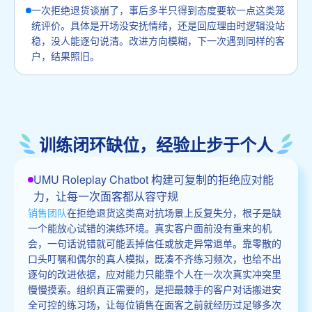
一次拒绝退货谈崩了，事后多半只得到态度要软一点这类笼
统评价。具体是开场没安抚情绪，还是回应理由时逻辑没站
稳，没人能逐句说清。改进方向模糊，下一次遇到同样的客
户，结果照旧。
训练闭环缺位，经验止步于个人
UMU Roleplay Chatbot 构建可复制的拒绝应对能
力，让每一次面客都从容守规
销售团队
在拒绝退货这类高对抗场景上反复失分，根子是缺
一个能放心试错的演练环境。真实客户面前没有重来的机
会，一句话说错就可能丢掉信任或放走异常退单。靠零散的
口头叮嘱和偶尔的真人模拟，既凑不齐练习频次，也给不出
逐句的改进依据，应对能力只能靠个人在一次次真实冲突里
慢慢摸索。组织真正需要的，是把最棘手的客户对话搬进安
全可控的练习场，让每位销售在面客之前就经历过足够多次