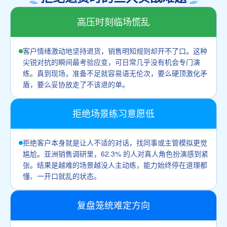
高压时刻临场慌乱
客户情绪激动地坚持退货，销售明知规则却开不了口。这种
尖锐对抗的瞬间最考验应变，可日常几乎没有机会专门演
练。真到现场，准备不足就容易语无伦次，要么硬顶激化矛
盾，要么妥协放走了不该退的单。
拒绝场景练习意愿低
拒绝客户本身就是让人不适的对话，找同事或主管模拟更觉
尴尬。亚洲销售调研里，62.3% 的人对真人角色扮演感到紧
张。结果是越难的场景越没人主动练，能力始终停在道理都
懂、一开口就乱的状态。
复盘笼统难定方向