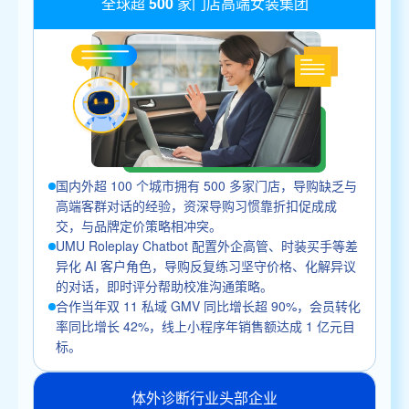
全球超 500 家门店高端女装集团
国内外超 100 个城市拥有 500 多家门店，导购缺乏与
高端客群对话的经验，资深导购习惯靠折扣促成成
交，与品牌定价策略相冲突。
UMU Roleplay Chatbot 配置外企高管、时装买手等差
异化 AI 客户角色，导购反复练习坚守价格、化解异议
的对话，即时评分帮助校准沟通策略。
合作当年双 11 私域 GMV 同比增长超 90%，会员转化
率同比增长 42%，线上小程序年销售额达成 1 亿元目
标。
体外诊断行业头部企业