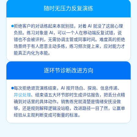
随时无压力反复演练
拒绝客户的对话练起来本就别扭，对着 AI 就没了这层心理
负担。练习对象是 AI，可以一个人在移动端反复试错，说
错也不会被评判，无需协调主管或同事时间。难度高的拒绝
场景终于有人愿意主动多练，练习频次提上来，应对能力才
能真正内化为本能。
逐环节诊断改进方向
每次拒绝退货演练结束，AI 按开场白、探询、信息传递、
异议处理
、结束语五大环节即时生成评估报告，把丢分点精
确到对话里的具体动作。销售练完就清楚是情绪安抚没做
够，还是规则解释逻辑没站稳，改进路径一目了然，让赢单
经验从主观判断变成可衡量的标准。