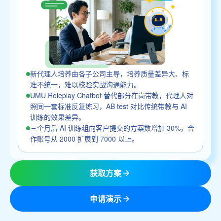
新代理人培养由各子公司主导，培养质量差异大、标
准不统一，难以校验实战沟通能力。
UMU Roleplay Chatbot 替代部分在岗带教，代理人对
照同一套标准反复练习，AB test 对比传统带教与 AI
训练的效果差异。
三个月后 AI 训练组向客户提交的方案数增加 30%，合
作账号从 2000 扩展到 7000 以上。
获取方案
申请演示