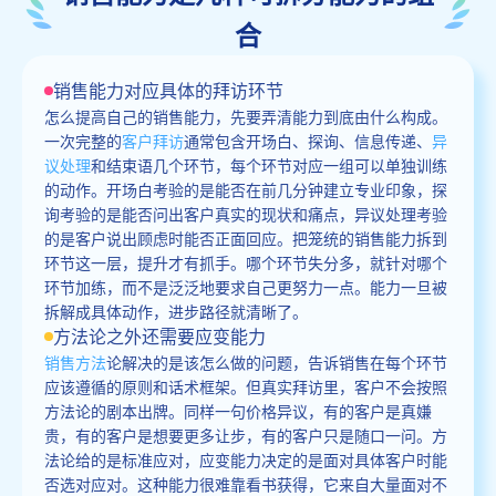
合
销售能力对应具体的拜访环节
怎么提高自己的销售能力，先要弄清能力到底由什么构成。
一次完整的
客户拜访
通常包含开场白、探询、信息传递、
异
议处理
和结束语几个环节，每个环节对应一组可以单独训练
的动作。开场白考验的是能否在前几分钟建立专业印象，探
询考验的是能否问出客户真实的现状和痛点，异议处理考验
的是客户说出顾虑时能否正面回应。把笼统的销售能力拆到
环节这一层，提升才有抓手。哪个环节失分多，就针对哪个
环节加练，而不是泛泛地要求自己更努力一点。能力一旦被
拆解成具体动作，进步路径就清晰了。
方法论之外还需要应变能力
销售方法
论解决的是该怎么做的问题，告诉销售在每个环节
应该遵循的原则和话术框架。但真实拜访里，客户不会按照
方法论的剧本出牌。同样一句价格异议，有的客户是真嫌
贵，有的客户是想要更多让步，有的客户只是随口一问。方
法论给的是标准应对，应变能力决定的是面对具体客户时能
否选对应对。这种能力很难靠看书获得，它来自大量面对不