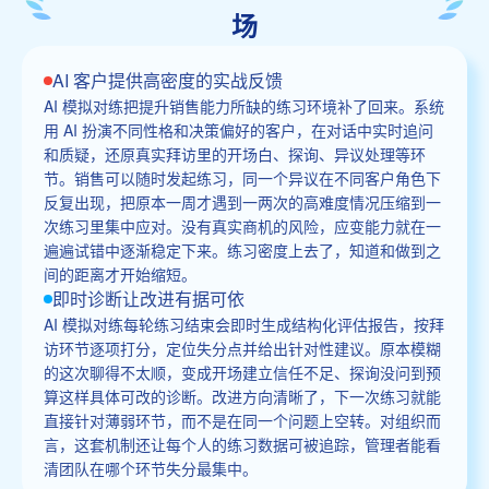
场
AI 客户提供高密度的实战反馈
AI 模拟对练把提升销售能力所缺的练习环境补了回来。系统
用 AI 扮演不同性格和决策偏好的客户，在对话中实时追问
和质疑，还原真实拜访里的开场白、探询、异议处理等环
节。销售可以随时发起练习，同一个异议在不同客户角色下
反复出现，把原本一周才遇到一两次的高难度情况压缩到一
次练习里集中应对。没有真实商机的风险，应变能力就在一
遍遍试错中逐渐稳定下来。练习密度上去了，知道和做到之
间的距离才开始缩短。
即时诊断让改进有据可依
AI 模拟对练每轮练习结束会即时生成结构化评估报告，按拜
访环节逐项打分，定位失分点并给出针对性建议。原本模糊
的这次聊得不太顺，变成开场建立信任不足、探询没问到预
算这样具体可改的诊断。改进方向清晰了，下一次练习就能
直接针对薄弱环节，而不是在同一个问题上空转。对组织而
言，这套机制还让每个人的练习数据可被追踪，管理者能看
清团队在哪个环节失分最集中。