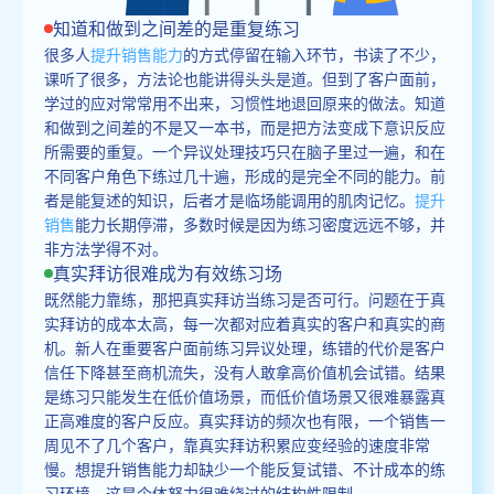
知道和做到之间差的是重复练习
很多人
提升销售能力
的方式停留在输入环节，书读了不少，
课听了很多，方法论也能讲得头头是道。但到了客户面前，
学过的应对常常用不出来，习惯性地退回原来的做法。知道
和做到之间差的不是又一本书，而是把方法变成下意识反应
所需要的重复。一个异议处理技巧只在脑子里过一遍，和在
不同客户角色下练过几十遍，形成的是完全不同的能力。前
者是能复述的知识，后者才是临场能调用的肌肉记忆。
提升
销售
能力长期停滞，多数时候是因为练习密度远远不够，并
非方法学得不对。
真实拜访很难成为有效练习场
既然能力靠练，那把真实拜访当练习是否可行。问题在于真
实拜访的成本太高，每一次都对应着真实的客户和真实的商
机。新人在重要客户面前练习异议处理，练错的代价是客户
信任下降甚至商机流失，没有人敢拿高价值机会试错。结果
是练习只能发生在低价值场景，而低价值场景又很难暴露真
正高难度的客户反应。真实拜访的频次也有限，一个销售一
周见不了几个客户，靠真实拜访积累应变经验的速度非常
慢。想提升销售能力却缺少一个能反复试错、不计成本的练
习环境，这是个体努力很难绕过的结构性限制。