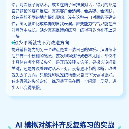
馈。对着镜子背话术，或者在脑子里推演对话，得到的都是
自己预设的客户反应。真实客户会追问、会质疑、会沉默，
会在意想不到的地方提出顾虑。没有这种来自对面的不确定
性，练习就退化成单向的自我表演。应变能力恰恰只能在应
对意外中成长，缺少真实反馈的练习，练得再多也补不上这
一块。
缺少诊断就找不到改进方向
提升销售能力的另一个难点是看不清自己的短板。拜访结束
后只有一个模糊的感觉，这次聊得还行或者不太顺，却说不
出具体在哪个环节失分。是开场没建立信任，是探询没问到
关键，还是异议处理时话术不对。没有逐环节的诊断，改进
就失去了方向，只能凭印象笼统地要求自己下次做得更好。
缺少客观的失分定位，练习很容易在同一个问题上反复，进
步因此变得缓慢。
AI 模拟对练补齐反复练习的实战