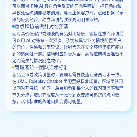
可以面对多种 AI 客户角色反复练习完整拜访，把开场白和
异议处理练到能稳定调用。等真正见客户时，已经积累了足
够的应变经验，独立拜访的胜任周期明显缩短。
重点拜访前做针对性预演
面对高价值客户或难谈的竞品对比场景，销售在重点拜访前
可以用 AI 对练做一次预演。系统按真实业务情境配置客户
的职位、性格和典型异议，让销售先在安全环境里把可能遇
到的追问过一遍。临场时应对更从容，高价值商机因准备不
足而流失的情况随之减少。
管理者统一团队话术标准
新品上市或政策调整时，管理者需要快速让全员话术一致。
在 UMU Roleplay Chatbot 里配置好标准场景，区域团队可
以同时开展统一练习。后台能看到每个人的练习覆盖率和环
节失分点，培训完成度从一张签到表变成可追踪的练习数
据，话术标准的落地因此变得可衡量。