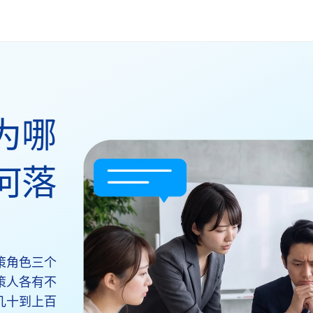
为哪
何落
策角色三个
策人各有不
几十到上百