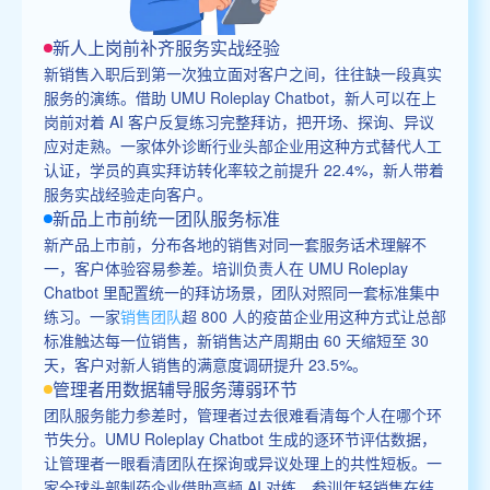
新人上岗前补齐服务实战经验
新销售入职后到第一次独立面对客户之间，往往缺一段真实
服务的演练。借助 UMU Roleplay Chatbot，新人可以在上
岗前对着 AI 客户反复练习完整拜访，把开场、探询、异议
应对走熟。一家体外诊断行业头部企业用这种方式替代人工
认证，学员的真实拜访转化率较之前提升 22.4%，新人带着
服务实战经验走向客户。
新品上市前统一团队服务标准
新产品上市前，分布各地的销售对同一套服务话术理解不
一，客户体验容易参差。培训负责人在 UMU Roleplay
Chatbot 里配置统一的拜访场景，团队对照同一套标准集中
练习。一家
销售团队
超 800 人的疫苗企业用这种方式让总部
标准触达每一位销售，新销售达产周期由 60 天缩短至 30
天，客户对新人销售的满意度调研提升 23.5%。
管理者用数据辅导服务薄弱环节
团队服务能力参差时，管理者过去很难看清每个人在哪个环
节失分。UMU Roleplay Chatbot 生成的逐环节评估数据，
让管理者一眼看清团队在探询或异议处理上的共性短板。一
家全球头部制药企业借助高频 AI 对练，参训年轻销售在结