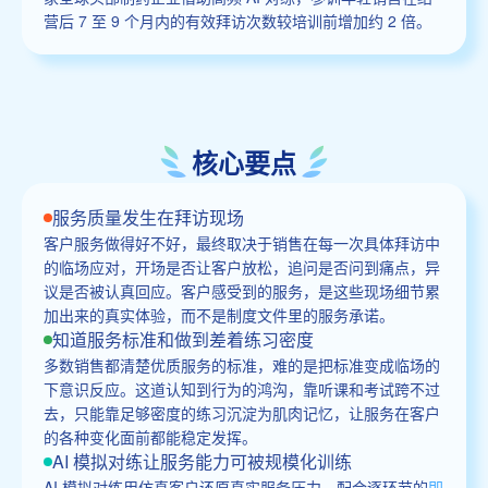
营后 7 至 9 个月内的有效拜访次数较培训前增加约 2 倍。
核心要点
服务质量发生在拜访现场
客户服务做得好不好，最终取决于销售在每一次具体拜访中
的临场应对，开场是否让客户放松，追问是否问到痛点，异
议是否被认真回应。客户感受到的服务，是这些现场细节累
加出来的真实体验，而不是制度文件里的服务承诺。
知道服务标准和做到差着练习密度
多数销售都清楚优质服务的标准，难的是把标准变成临场的
下意识反应。这道认知到行为的鸿沟，靠听课和考试跨不过
去，只能靠足够密度的练习沉淀为肌肉记忆，让服务在客户
的各种变化面前都能稳定发挥。
AI 模拟对练让服务能力可被规模化训练
AI 模拟对练用仿真客户还原真实服务压力，配合逐环节的
即