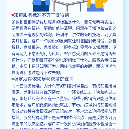
知道服务标准不等于做得到
多数销售都清楚优质服务的标准是什么，要先倾听再表达，
要照顾客户情绪，要把价值讲清楚。问题在于知道和做到之
间隔着一道现实的鸿沟。培训课上讲过的倾听技巧，到了真
实拜访里，客户一句尖锐的反问就让销售回到老习惯，急着
解释、急着推进、急着报价。服务标准停留在认知层面，没
有沉淀为下意识的行为反应。客户感受到的从来不是销售知
道什么，而是销售在那个紧张瞬间做了什么。服务质量的差
距，本质上是认知到行为之间转化效率的差距，而这道鸿沟
靠听课和考试是跨不过去的。
稳定发挥依赖足够密度的练习
同一套服务标准，为什么有的销售用得自然，有的销售用得
僵硬，差别往往在练习密度。一个环节练过五十遍和练过五
遍，临场反应完全不在一个量级。练得少的销售只能记住固
定话术，客户稍微偏离预设就乱了节奏。练得多的销售则能
形成对各种突发情况的下意识应对，客户怎么追问都能从容
接续。服务的稳定性不是天生的性格优势，而是反复练习沉
淀出来的肌肉记忆。客户每一次拜访得到的服务体验是否一