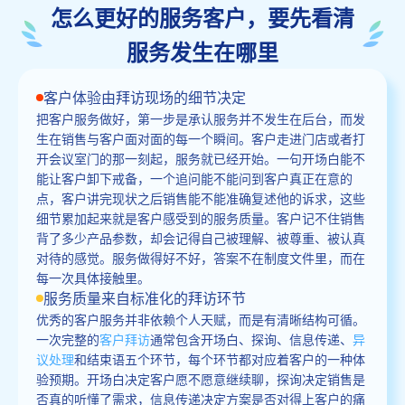
怎么更好的服务客户，要先看清
服务发生在哪里
客户体验由拜访现场的细节决定
把客户服务做好，第一步是承认服务并不发生在后台，而发
生在销售与客户面对面的每一个瞬间。客户走进门店或者打
开会议室门的那一刻起，服务就已经开始。一句开场白能不
能让客户卸下戒备，一个追问能不能问到客户真正在意的
点，客户讲完现状之后销售能不能准确复述他的诉求，这些
细节累加起来就是客户感受到的服务质量。客户记不住销售
背了多少产品参数，却会记得自己被理解、被尊重、被认真
对待的感觉。服务做得好不好，答案不在制度文件里，而在
每一次具体接触里。
服务质量来自标准化的拜访环节
优秀的客户服务并非依赖个人天赋，而是有清晰结构可循。
一次完整的
客户拜访
通常包含开场白、探询、信息传递、
异
议处理
和结束语五个环节，每个环节都对应着客户的一种体
验预期。开场白决定客户愿不愿意继续聊，探询决定销售是
否真的听懂了需求，信息传递决定方案是否对得上客户的痛