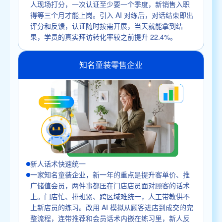
人现场打分，一次认证至少要一个季度，新销售入职
得等三个月才能上岗。引入 AI 对练后，对话结束即出
评分和反馈，认证随时按需开展，当天就能拿到结
果，学员的真实拜访转化率较之前提升 22.4%。
知名童装零售企业
新人话术快速统一
一家知名童装企业，新一年的重点是提升客单价、推
广储值会员，两件事都压在门店店员面对顾客的话术
上。门店忙、排班紧、跨区域难统一，人工带教供不
上新店员的练习。改用 AI 模拟从顾客进店到成交的完
整流程，连带推荐和会员话术内嵌在练习里，新人反