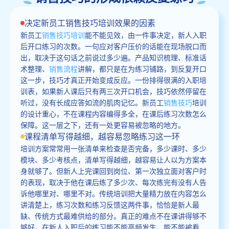
决定新员工销售技巧培训效果的因素
新员工
销售技巧培训
能不能见效，由一件事决定，新人入职
后开口练习的次数。一句应对客户压价的话能在现场脱口而
出，取决于这句话之前说过多少遍。产品知识梳理、标准话
术整理、
销售流程
讲解，都只是在为练习铺路，到反复开口
这一步，技巧才真正开始变成反应。一份排得很满的入职培
训表，如果新人课后只有两三次开口机会，技巧依然停留在
听过，没有长成应答如流的肌肉记忆。新员工
销售技巧
培训
的设计重心，不在课程内容编得多全，在课后练习次数怎么
保障。这一层之下，还有一处更容易被忽略的地方。
课程清单写得越细，越容易忽略练习这一环
培训方案常常用一张清单来检查是否完备，多少课时、多少
模块、多少考核点，清单写得越细，越容易让人以为方案本
身就够了。但新人上完课回到岗位、第一次独立面对客户时
的表现，取决于他在课后练了多少次、每次练完有没有人告
诉他哪里对、哪里不对。传统培训把大量精力放在内容怎么
讲清楚上，练习次数和练习反馈这两件事，恰恰是新人最
缺、传统方式最难供给的部分。真正的难点不在课讲得够不
够好，在新人入职后的练习能不能高频发生、能不能被看