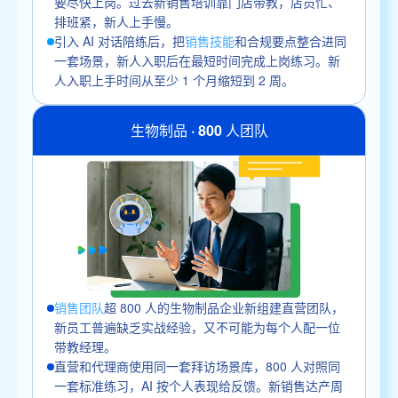
要尽快上岗。过去新销售培训靠门店带教，店员忙、
排班紧，新人上手慢。
引入 AI 对话陪练后，把
销售技能
和合规要点整合进同
一套场景，新人入职后在最短时间完成上岗练习。新
人入职上手时间从至少 1 个月缩短到 2 周。
生物制品 · 800 人团队
销售团队
超 800 人的生物制品企业新组建直营团队，
新员工普遍缺乏实战经验，又不可能为每个人配一位
带教经理。
直营和代理商使用同一套拜访场景库，800 人对照同
一套标准练习，AI 按个人表现给反馈。新销售达产周