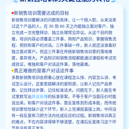
新销售培训需要达成的目标
新销售培训要解决的问题很具体，让一个刚入职、从来没卖
过这个产品的人，在 30 到 60 天之内能独立面对客户、独
立完成一次完整拜访、独立处理常见异议。从这个目的倒
推，培训内容必须覆盖三件事，熟知产品知识、掌握销售流
程、把控和客户的对话。三件事缺一件，新人就还没准备好
独立面对客户。但这三件事在传统新销售培训里的落地难
度，差异很大。产品知识和销售流程都能通过课程和考试完
成验证，唯独和客户对话这件事，落地最难。
真正难做的是客户对话这件事
多数新销售培训会把重心放在课程怎么排、内容怎么讲、考
试怎么设计。这套思路解决的是知道，让新人记住产品参
数、记住拜访步骤、记住标准话术。问题在于，新人能在考
试里默写出
异议处理
的标准答案，不等于客户当面压价时能
说出来。和客户对话这件事，靠反复练到形成本能，而传统
培训里恰恰缺少这个环节，新人上完课就直接上岗，中间没
有一段反复练习把方法内化成反应的过程。新销售培训真正
的难点，不在内容讲得够不够清楚，在课后反复练习这个环
节有没有真正发生。