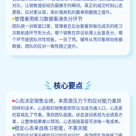
对比，让销售提前经历最棘手的瞬间。真正的成交时刻心态
更稳，应对更从容，高价值商机的赢单把握随之提升。
管理者用练习数据看清失分环节
团队统一训练窗口里，管理者在后台能看到每位成员的练习
次数和逐环节失分点。哪个销售在异议处理上反复丢分，哪
个环节是团队共性短板，一目了然。辅导从凭印象转向依据
数据，团队的应对一致性随之提升。
核心要点
心态决定销售业绩，本质是压力下的应对能力差异
同样的话术，心态稳的销售能把异议当成沟通入口，心态紧
的容易乱了节奏。落到团队层面，状态波动表现为业绩高方
差，让整体结果难以预测。心态强弱直接写进每一笔成单。
稳定心态来自练习密度，不靠天赋
从容的应对源于被验证过的应对记忆，临场慌乱则是练习密