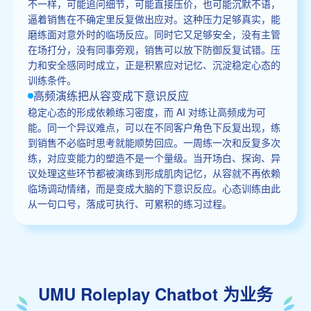
不一样，可能追问细节，可能直接压价，也可能沉默不语，
逼着销售在不确定里反复做出应对。这种压力足够真实，能
磨练面对意外时的临场反应。同时它又足够安全，没有主管
在场打分，没有同事旁观，销售可以放下防御反复试错。压
力和安全感同时成立，正是积累应对记忆、沉淀稳定心态的
训练条件。
高频演练把从容变成下意识反应
稳定心态的形成依赖练习密度，而 AI 对练让高频成为可
能。同一个异议难点，可以在不同客户角色下反复出现，练
到销售不必临时思考就能顺势回应。一周练一次和反复多次
练，对应变能力的塑造不是一个量级。当开场白、探询、异
议处理这些环节都被演练到形成肌肉记忆，从容就不再依赖
临场调动情绪，而是变成大脑的下意识反应。心态训练由此
从一句口号，落成可执行、可累积的练习过程。
UMU Roleplay Chatbot 为业务