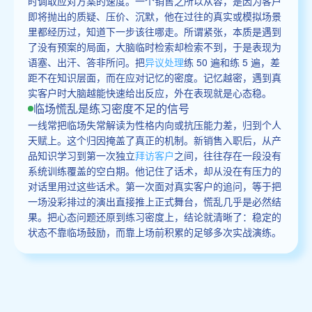
时调取应对方案的速度。一个销售之所以从容，是因为客户
即将抛出的质疑、压价、沉默，他在过往的真实或模拟场景
里都经历过，知道下一步该往哪走。所谓紧张，本质是遇到
了没有预案的局面，大脑临时检索却检索不到，于是表现为
语塞、出汗、答非所问。把
异议处理
练 50 遍和练 5 遍，差
距不在知识层面，而在应对记忆的密度。记忆越密，遇到真
实客户时大脑越能快速给出反应，外在表现就是心态稳。
临场慌乱是练习密度不足的信号
一线常把临场失常解读为性格内向或抗压能力差，归到个人
天赋上。这个归因掩盖了真正的机制。新销售入职后，从产
品知识学习到第一次独立
拜访客户
之间，往往存在一段没有
系统训练覆盖的空白期。他记住了话术，却从没在有压力的
对话里用过这些话术。第一次面对真实客户的追问，等于把
一场没彩排过的演出直接推上正式舞台，慌乱几乎是必然结
果。把心态问题还原到练习密度上，结论就清晰了：稳定的
状态不靠临场鼓励，而靠上场前积累的足够多次实战演练。