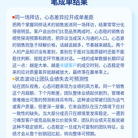
笔成单结果
同一场拜访，心态差异拉开成单差距
把两个掌握同样话术的销售放进同一场拜访，结果常常分化
得很明显。客户说出你们比竞品贵两成时，心态稳的销售会
顺势探询预算和顾虑，把异议当成深入沟通的入口。心态紧
的销售则急于辩解价格，话越说越多，节奏越来越乱。两个
人的产品知识没有差别，差别在于面对当面质疑时还能不能
稳住判断、按既定环节推进对话。一线的成单数据长期印证
这一点：越是大单、越是
关键客户
的成交时刻，心态稳定带
来的应对质量差异就越被放大，最终落在赢单率上。
状态波动让团队业绩失去可预测性
站在团队视角，心态问题表现为业绩的高方差。同一个销售
这个月超额、下个月断崖，团队整体业绩起伏剧烈，管理者
很难做出可靠的预测和排兵布阵。这种波动常被归因为运气
或客户质量，但更深一层看，它来自团队在压力情境下应对
一致性的缺失。当大部分成员只在顺境里发挥稳定、一遇到
刁难型客户或竞品贴身比价就失常，团队的业绩天花板就被
这种不稳定锁死。心态稳定一旦成为可复制的团队特征，业
绩才会从靠个别销冠扛起，转向整体可预期。