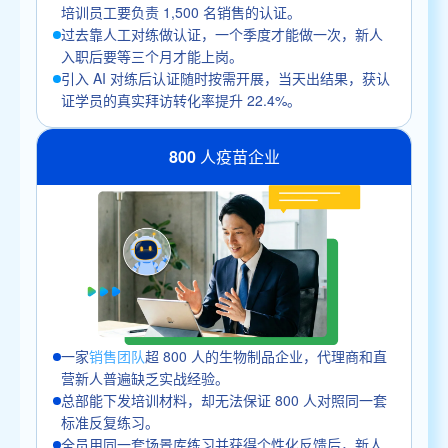
培训员工要负责 1,500 名销售的认证。
过去靠人工对练做认证，一个季度才能做一次，新人
入职后要等三个月才能上岗。
引入 AI 对练后认证随时按需开展，当天出结果，获认
证学员的真实拜访转化率提升 22.4%。
800 人疫苗企业
一家
销售团队
超 800 人的生物制品企业，代理商和直
营新人普遍缺乏实战经验。
总部能下发培训材料，却无法保证 800 人对照同一套
标准反复练习。
全员用同一套场景库练习并获得个性化反馈后，新人