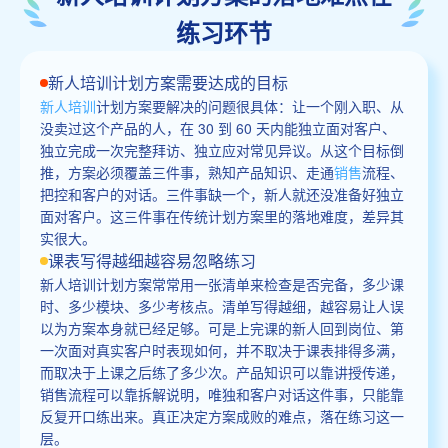
练习环节
新人培训计划方案需要达成的目标
新人培训
计划方案要解决的问题很具体：让一个刚入职、从
没卖过这个产品的人，在 30 到 60 天内能独立面对客户、
独立完成一次完整拜访、独立应对常见异议。从这个目标倒
推，方案必须覆盖三件事，熟知产品知识、走通
销售
流程、
把控和客户的对话。三件事缺一个，新人就还没准备好独立
面对客户。这三件事在传统计划方案里的落地难度，差异其
实很大。
课表写得越细越容易忽略练习
新人培训计划方案常常用一张清单来检查是否完备，多少课
时、多少模块、多少考核点。清单写得越细，越容易让人误
以为方案本身就已经足够。可是上完课的新人回到岗位、第
一次面对真实客户时表现如何，并不取决于课表排得多满，
而取决于上课之后练了多少次。产品知识可以靠讲授传递，
销售流程可以靠拆解说明，唯独和客户对话这件事，只能靠
反复开口练出来。真正决定方案成败的难点，落在练习这一
层。