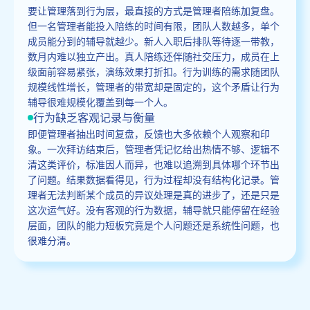
要让管理落到行为层，最直接的方式是管理者陪练加复盘。
但一名管理者能投入陪练的时间有限，团队人数越多，单个
成员能分到的辅导就越少。新人入职后排队等待逐一带教，
数月内难以独立产出。真人陪练还伴随社交压力，成员在上
级面前容易紧张，演练效果打折扣。行为训练的需求随团队
规模线性增长，管理者的带宽却是固定的，这个矛盾让行为
辅导很难规模化覆盖到每一个人。
行为缺乏客观记录与衡量
即便管理者抽出时间复盘，反馈也大多依赖个人观察和印
象。一次拜访结束后，管理者凭记忆给出热情不够、逻辑不
清这类评价，标准因人而异，也难以追溯到具体哪个环节出
了问题。结果数据看得见，行为过程却没有结构化记录。管
理者无法判断某个成员的异议处理是真的进步了，还是只是
这次运气好。没有客观的行为数据，辅导就只能停留在经验
层面，团队的能力短板究竟是个人问题还是系统性问题，也
很难分清。