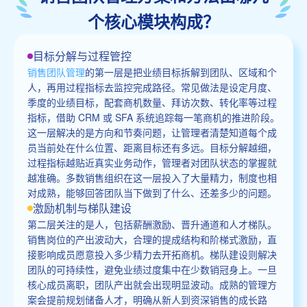
个核心模块构成？
目标分解与过程管控
销售团队管理
的第一层是把业绩目标拆解到团队、区域和个
人，再用过程指标去监控完成路径。常见做法是设定月度、
季度的业绩目标，配套商机数量、拜访次数、转化率等过程
指标，借助 CRM 或 SFA 系统追踪每一笔商机的推进阶段。
这一层解决的是方向和节奏问题，让管理者清楚知道每个成
员当前处在什么位置、距离目标还有多远。目标分解越细，
过程指标越贴近真实业务动作，管理者对团队状态的掌握就
越准确。多数销售组织在这一层投入了大量精力，制度也相
对成熟，能够回答团队当下做到了什么、还差多少的问题。
激励机制与梯队建设
第二层关注的是人，包括薪酬激励、晋升通道和人才梯队。
销售岗位的产出波动大，合理的提成结构和阶梯式激励，直
接影响成员愿意投入多少精力去开拓商机。梯队建设则解决
团队的可持续性，避免业绩过度集中在少数销冠身上。一旦
核心成员离职，团队产出就会出现明显波动。成熟的管理方
案会提前规划储备人才，明确从新人到资深销售的成长路