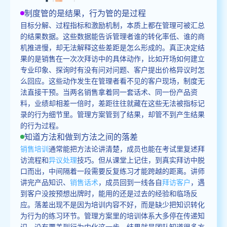
制度管的是结果，行为管的是过程
目标分解、过程指标和激励机制，本质上都在管理可被汇总
的结果数据。这些数据能告诉管理者谁的转化率低、谁的商
机推进慢，却无法解释这些差距是怎么形成的。真正决定结
果的是销售在一次次拜访中的具体动作，比如开场如何建立
专业印象、探询时有没有问对问题、客户提出价格异议时怎
么回应。这些动作发生在管理者看不见的客户现场，制度无
法直接干预。当两名销售拿着同一套话术、同一份产品资
料，业绩却相差一倍时，差距往往就藏在这些无法被指标记
录的行为细节里。管理方案管到了结果，却管不到产生结果
的行为过程。
知道方法和做到方法之间的落差
销售培训
通常能把方法论讲清楚，成员也能在考试里复述拜
访流程和
异议处理
技巧。但从课堂上记住，到真实拜访中脱
口而出，中间隔着一段需要反复练习才能跨越的距离。讲师
讲完产品知识、
销售话术
，成员回到一线各自
拜访客户
，遇
到客户没按预想出牌时，能用的还是过去的经验和临场反
应。落差出现不是因为培训内容不好，而是缺少把知识转化
为行为的练习环节。管理方案里的培训体系大多停在传递知
识，没有覆盖到行为内化这一步，结果就是团队知道很多方