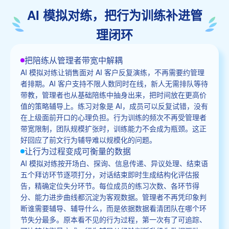
AI 模拟对练，把行为训练补进管
理闭环
把陪练从管理者带宽中解耦
AI 模拟对练让销售面对 AI 客户反复演练，不再需要约管理
者排期。AI 客户支持不限人数同时在线，新人无需排队等待
带教，管理者也从基础陪练中抽身出来，把时间放在更高价
值的策略辅导上。练习对象是 AI，成员可以反复试错，没有
在上级面前开口的心理负担。行为训练的频次不再受管理者
带宽限制，团队规模扩张时，训练能力不会成为瓶颈。这正
好回应了前文行为辅导难以规模化的问题。
让行为过程变成可衡量的数据
AI 模拟对练按开场白、探询、信息传递、异议处理、结束语
五个拜访环节逐项打分，对话结束即时生成结构化评估报
告，精确定位失分环节。每位成员的练习次数、各环节得
分、能力进步曲线都沉淀为客观数据。管理者不再凭印象判
断谁需要辅导、辅导什么，而是依据数据看清团队在哪个环
节失分最多。原本看不见的行为过程，第一次有了可追踪、