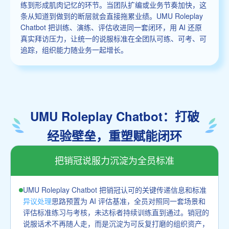
练到形成肌肉记忆的环节。当团队扩编或业务节奏加快，这
条从知道到做到的断层就会直接拖累业绩。UMU Roleplay
Chatbot 把训练、演练、评估收进同一套闭环，用 AI 还原
真实拜访压力，让统一的说服标准在全团队可练、可考、可
追踪，组织能力随业务一起增长。
UMU Roleplay Chatbot：打破
经验壁垒，重塑赋能闭环
把销冠说服力沉淀为全员标准
UMU Roleplay Chatbot 把销冠认可的关键传递信息和标准
异议处理
思路预置为 AI 评估基准，全员对照同一套场景和
评估标准练习与考核，未达标者持续训练直到通过。销冠的
说服话术不再随人走，而是沉淀为可反复打磨的组织资产，