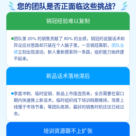
您的团队是否正面临这些挑战？
销冠经验难以复制
团队里 20% 的销售贡献了 80% 的业绩，销冠的说服话术和
异议应对思路却只装在个人脑子里。一旦销冠离职，
团队业
绩
立刻出现波动，新人重新摸索同一条路，组织能力始终建
不起来。
新品话术落地滞后
季度冲刺、临时促销、新品上市接连而来，全员需要在窗口
期内快速换上新话术。临时组织线下培训档期难排，场景上
线慢于市场节奏，等团队练熟，最好的销售时机往往已经过
去。
培训资源跟不上扩张