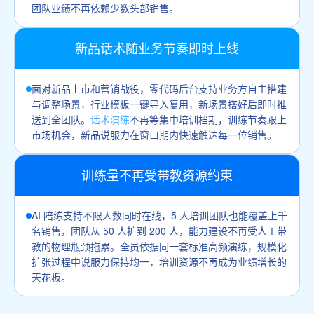
团队业绩不再依赖少数头部销售。
新品话术随业务节奏即时上线
面对新品上市和营销战役，零代码后台支持业务方自主搭建
与调整场景，行业模板一键导入复用，新场景搭好后即时推
送到全团队。
话术演练
不再等集中培训档期，训练节奏跟上
市场机会，新品说服力在窗口期内快速触达每一位销售。
训练量不再受带教资源约束
AI 陪练支持不限人数同时在线，5 人培训团队也能覆盖上千
名销售，团队从 50 人扩到 200 人，能力建设不再受人工带
教的物理瓶颈拖累。全员依据同一套标准高频演练，规模化
扩张过程中说服力保持均一，培训资源不再成为业绩增长的
天花板。