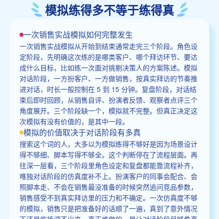
模拟练得多不等于练得真
一次销售实战模拟如何完整发生
一次销售实战模拟从开始到结束通常走完三个阶段。角色设
定阶段，先明确这次练的是哪类客户、哪个拜访环节、要达
成什么目标，比如练一次面对挑剔决策人的方案陈述。模拟
对话阶段，一方扮客户、一方做销售，按真实拜访的节奏推
进对话，时长一般控制在 5 到 15 分钟。复盘阶段，对话结
束后即时回顾，从销售自评、扮演者反馈、观察者点评三个
角度展开。三个阶段缺一个，模拟就不完整。但真正决定这
次模拟有没有价值的，是其中一段。
模拟的价值取决于对话阶段有多真
搜索这个词的人，大多以为模拟练得不够好是因为场景设计
得不够细、脚本写得不够全。这个判断停在了流程层面。再
往深一层看，三个阶段里角色设定和复盘都能靠流程补齐，
唯独对话阶段的仿真度补不上。扮演客户的同事会配合、会
照脚本走、不会在销售最没准备的时候突然追问竞品参数，
销售感受不到真实拜访里的压力和不确定。一次仿真度不够
的模拟，销售只是把准备好的话顺了一遍，真到了意外情况
下还是临场调不出来。真正难做的，是让对话阶段足够像真