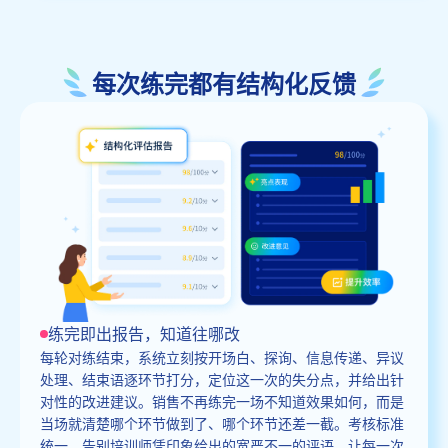
每次练完都有结构化反馈
练完即出报告，知道往哪改
每轮对练结束，系统立刻按开场白、探询、信息传递、异议
处理、结束语逐环节打分，定位这一次的失分点，并给出针
对性的改进建议。销售不再练完一场不知道效果如何，而是
当场就清楚哪个环节做到了、哪个环节还差一截。考核标准
统一，告别培训师凭印象给出的宽严不一的评语，让每一次