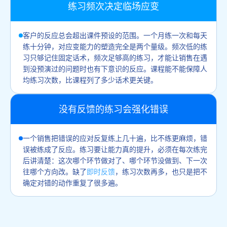
练习频次决定临场应变
客户的反应总会超出课件预设的范围。一个月练一次和每天
练十分钟，对应变能力的塑造完全是两个量级。频次低的练
习只够记住固定话术，频次足够高的练习，才能让销售在遇
到没预演过的问题时也有下意识的反应。课程能不能保障人
均练习次数，比课程列了多少话术更关键。
没有反馈的练习会强化错误
一个销售把错误的应对反复练上几十遍，比不练更麻烦，错
误被练成了反应。练习要让能力真的提升，必须在每次练完
后讲清楚：这次哪个环节做对了、哪个环节没做到、下一次
往哪个方向改。缺了
即时反馈
，练习次数再多，也只是把不
确定对错的动作重复了很多遍。