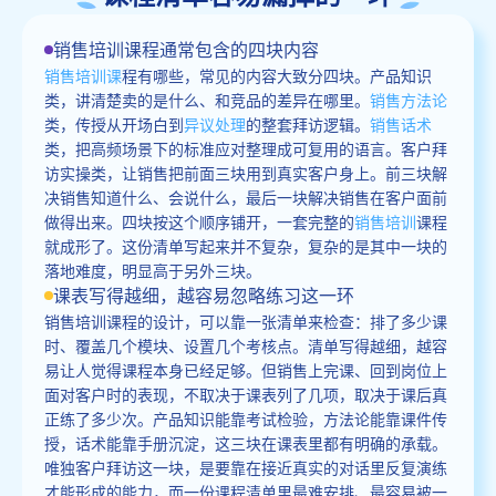
销售培训课程通常包含的四块内容
销售培训课
程有哪些，常见的内容大致分四块。产品知识
类，讲清楚卖的是什么、和竞品的差异在哪里。
销售方法论
类，传授从开场白到
异议处理
的整套拜访逻辑。
销售话术
类，把高频场景下的标准应对整理成可复用的语言。客户拜
访实操类，让销售把前面三块用到真实客户身上。前三块解
决销售知道什么、会说什么，最后一块解决销售在客户面前
做得出来。四块按这个顺序铺开，一套完整的
销售培训
课程
就成形了。这份清单写起来并不复杂，复杂的是其中一块的
落地难度，明显高于另外三块。
课表写得越细，越容易忽略练习这一环
销售培训课程的设计，可以靠一张清单来检查：排了多少课
时、覆盖几个模块、设置几个考核点。清单写得越细，越容
易让人觉得课程本身已经足够。但销售上完课、回到岗位上
面对客户时的表现，不取决于课表列了几项，取决于课后真
正练了多少次。产品知识能靠考试检验，方法论能靠课件传
授，话术能靠手册沉淀，这三块在课表里都有明确的承载。
唯独客户拜访这一块，是要靠在接近真实的对话里反复演练
才能形成的能力，而一份课程清单里最难安排、最容易被一