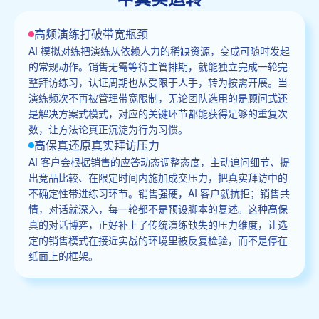
高频演练打破带宽瓶颈
AI 模拟对练把演练从依赖人力的稀缺资源，变成可随时发起
的常规动作。销售无需等待主管排期，就能独立完成一轮完
整拜访练习，认证周期也从受限于人手，转为按需开展。当
演练频次不再被管理带宽限制，无论团队选用的是顾问式还
是解决方案式模式，对应的关键环节都能获得足够的重复次
数，让方法论真正沉淀为行为习惯。
高保真还原真实拜访压力
AI 客户会根据销售的应答动态调整态度，主动追问细节、提
出竞品比较、在限定时间内施加成交压力，把真实拜访中的
不确定性带进练习环节。销售强硬，AI 客户就抗拒；销售共
情，对话就深入，每一轮都不是预设脚本的复述。这种高保
真的对话博弈，正好补上了传统演练缺失的压力维度，让选
定的销售模式在接近实战的环境里被反复检验，而不是停在
纸面上的框架。