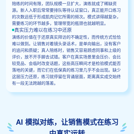
陪练的时间有限，团队规模一旦扩大，演练就成了稀缺资
源。新人入职后常常要排队等待认证窗口，真正能开口练习
的次数远低于形成肌肉记忆所需的频次。模式讲得越复杂，
需要练习的环节越多，管理带宽的瓶颈也就越明显。
真实压力难以在练习中还原
演练的价值在于还原真实拜访的不确定性，而传统方式恰恰
难以做到。让销售对着镜头录话术，是单向输出，没有客户
的追问和质疑；真人陪练时，销售又容易顾虑同事和上级的
评价，放不开手脚去试错。客户在真实场景里会压价、会比
较竞品、会临时改变话题，这些高压瞬间才是检验模式能否
落地的关键，而它们在低保真的练习里几乎不会出现。缺少
这层压力还原，练习就停留在背诵层面，距离真实成交始终
有一段无法跨越的落差。
AI 模拟对练，让销售模式在练习
中真实运转