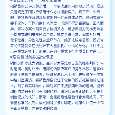
把销售模式讲清楚之后，一个更底层的问题随之浮现：模式
只是规定了团队应该用什么方式接触客户，真正产生业绩
的，是销售在拜访现场做出的一连串具体动作。顾问式销售
要求探询，可探询到什么深度、问题问得是否到位，因人而
异；解决方案式销售要求协调多方，可协调能力同样无法靠
一份模式说明书复制给全员。模式选得再准，如果开场白、
需求挖掘、异议处理这些环节在一线无法稳定复现，模式带
来的优势就会在执行环节大量损耗。业绩的分化，往往不是
出在模式选择上，而是出在同一模式下行为质量的方差上。
隐性经验难以显性传递
销冠之所以成为销冠，靠的是大量难以言说的临场判断：何
时追问、何时让步、用哪句话回应客户的竞品比较。这些经
验高度依赖个体积累，很难写进话术手册，也很难在一次集
中培训里讲透。新销售即便记住了完整的模式框架和标准话
术，到了真实拜访中，面对客户不按预期出牌的追问，能调
动的依然只有自己有限的经验。组织层面真正缺的，不是对
销售模式的认知，而是一套能把隐性经验转化为可练习、可
衡量标准的机制。模式回答了该往哪走，可怎么让每一个销
售都走得稳，才是更难的命题。