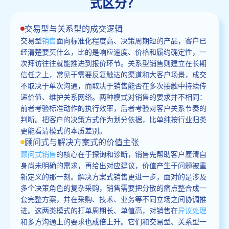
式区分？
交易型与关系型的成交逻辑
交易型
销售
面向标准化程度高、决策周期短的产品，客户已
经清楚要买什么，比的是响应速度、价格和履约确定性，一
次拜访往往就能推进到报价环节。关系型销售则建立在长期
信任之上，常见于需要反复触达的渠道和大客户场景，成交
不取决于单次沟通，而取决于销售能否在多次接触中持续传
递价值、维护关系网络。两种模式对销售的要求并不相同：
前者考验标准动作的执行效率，后者考验对客户关系节奏的
判断。把客户的决策方式作为划分依据，比单纯按行业归类
更能看清模式的本质差别。
顾问式与解决方案式的价值主张
顾问式销售
的核心在于探询和诊断，销售先帮助客户厘清自
身尚未明确的需求，再给出对应建议，价值产生于问题被重
新定义的那一刻。解决方案式销售更进一步，面对的是涉及
多个决策角色的复杂采购，销售需要把分散的痛点整合成一
套完整方案，并在采购、技术、业务等不同立场之间协调推
进。这两类模式的打单周期长、单值高，对销售在
异议处理
和多方沟通上的要求也成倍上升。它们和交易型、关系型一