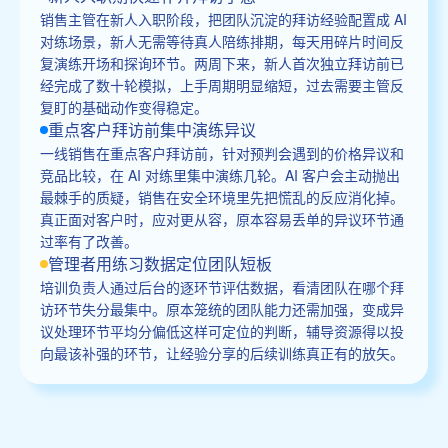
销售主管在新人入职阶段，把团队沉淀的拜访经验配置成 AI
对练场景，新人无需等待真人陪练排期，每天用碎片时间反
复演练开场和探询环节。两周下来，新人首次独立拜访前已
经完成了数十轮模拟，上手周期明显缩短，过去需要主管反
复盯的基础动作变得稳定。
重点客户拜访前集中演练异议
一线销售在重点客户拜访前，针对预判会遇到的价格异议和
竞品比较，在 AI 对练里集中演练几轮。AI 客户会主动抛出
最棘手的质疑，销售在安全环境里先把慌乱的反应消化掉。
真正面对客户时，应对更从容，原本容易丢单的异议环节通
过率有了改善。
管理者用练习数据定位团队短板
培训负责人通过后台的逐环节评估数据，看清团队在哪个拜
访环节失分最集中。原本笼统的团队能力还需加强，变成异
议处理环节平均分偏低这样可定位的判断，辅导资源得以投
向最该补强的环节，让经验分享的后续训练真正有的放矢。