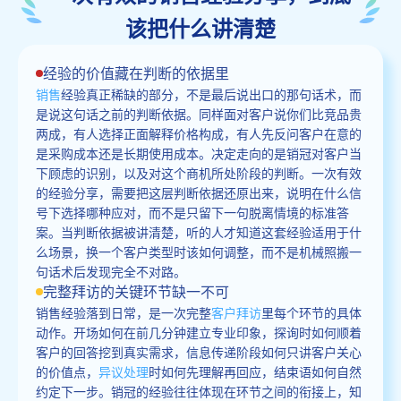
该把什么讲清楚
经验的价值藏在判断的依据里
销售
经验真正稀缺的部分，不是最后说出口的那句话术，而
是说这句话之前的判断依据。同样面对客户说你们比竞品贵
两成，有人选择正面解释价格构成，有人先反问客户在意的
是采购成本还是长期使用成本。决定走向的是销冠对客户当
下顾虑的识别，以及对这个商机所处阶段的判断。一次有效
的经验分享，需要把这层判断依据还原出来，说明在什么信
号下选择哪种应对，而不是只留下一句脱离情境的标准答
案。当判断依据被讲清楚，听的人才知道这套经验适用于什
么场景，换一个客户类型时该如何调整，而不是机械照搬一
句话术后发现完全不对路。
完整拜访的关键环节缺一不可
销售经验落到日常，是一次完整
客户拜访
里每个环节的具体
动作。开场如何在前几分钟建立专业印象，探询时如何顺着
客户的回答挖到真实需求，信息传递阶段如何只讲客户关心
的价值点，
异议处理
时如何先理解再回应，结束语如何自然
约定下一步。销冠的经验往往体现在环节之间的衔接上，知