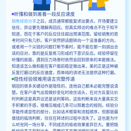
听懂和做到差着一段反应速度
销售经验分享
之后，成员通常都能复述出要点，开场要建立
信任，异议要先理解再回应。但真实拜访的难点不在于知不
知道，而在于客户的反应往往超出预演范围，留给销售的思
考时间只有几秒。客户突然把话题转向一个没准备的方向，
或者用一个尖锐的问题打断节奏时，能不能在那一刻调出合
适的应对，靠的是反复练习形成的下意识反应。经验停留在
听懂的层面，遇到压力场景时依然会回到原来的本能做法。
知道该怎么做和能在客户面前稳定做出来，差的正是这种被
反复打磨过的反应速度，而单纯的讲述无法提供这种打磨。
隐性经验很难用语言完整传递
销冠的很多关键动作是隐性的，连他自己都未必能完整说清
楚。在客户语气出现微妙变化时收住话头，在对方反复比价
时判断这是真异议还是谈判筹码，这些判断来自大量真实交
手积累的手感，很难压缩成几条可以照着念的规则。经验分
享能传递显性的部分，比如话术框架和流程顺序，但那层最
值钱的临场判断，往往在转述的过程中流失了。这也是为什
么听完同一场分享，不同成员的吸收效果差异巨大。要把隐
性经验真正复制出去，需要的不是更详细的讲述，而是一个