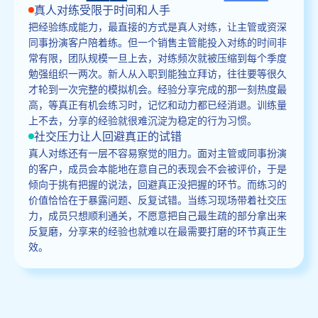
真人对练受限于时间和人手
把经验练成能力，最直接的方式是真人对练，让主管或资深
同事扮演客户陪着练。但一个销售主管能投入对练的时间非
常有限，团队规模一旦上去，对练频次就被压缩到每个季度
勉强组织一两次。新人从入职到能独立拜访，往往要等很久
才轮到一次完整的模拟机会。经验分享完成的那一刻热度最
高，等真正有机会练习时，记忆和动力都已经消退。训练量
上不去，分享的经验就很难沉淀为稳定的行为习惯。
社交压力让人回避真正的试错
真人对练还有一层不容易察觉的阻力。面对主管或同事扮演
的客户，成员会本能地在意自己的表现会不会被评价，于是
倾向于挑有把握的说法，回避真正没把握的环节。而练习的
价值恰恰在于暴露问题、反复试错。当练习现场带着社交压
力，成员只想顺利通关，不愿意把自己最生疏的部分拿出来
反复磨，分享来的经验也就难以在最需要打磨的环节真正生
效。