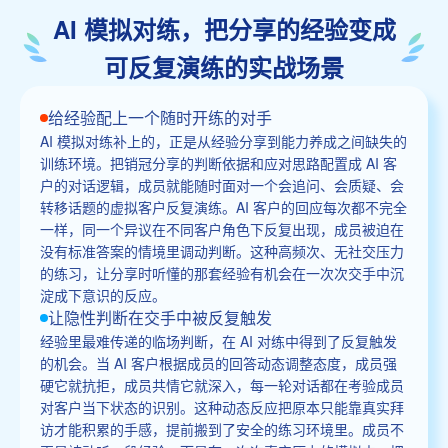
AI 模拟对练，把分享的经验变成
可反复演练的实战场景
给经验配上一个随时开练的对手
AI 模拟对练补上的，正是从经验分享到能力养成之间缺失的
训练环境。把销冠分享的判断依据和应对思路配置成 AI 客
户的对话逻辑，成员就能随时面对一个会追问、会质疑、会
转移话题的虚拟客户反复演练。AI 客户的回应每次都不完全
一样，同一个异议在不同客户角色下反复出现，成员被迫在
没有标准答案的情境里调动判断。这种高频次、无社交压力
的练习，让分享时听懂的那套经验有机会在一次次交手中沉
淀成下意识的反应。
让隐性判断在交手中被反复触发
经验里最难传递的临场判断，在 AI 对练中得到了反复触发
的机会。当 AI 客户根据成员的回答动态调整态度，成员强
硬它就抗拒，成员共情它就深入，每一轮对话都在考验成员
对客户当下状态的识别。这种动态反应把原本只能靠真实拜
访才能积累的手感，提前搬到了安全的练习环境里。成员不