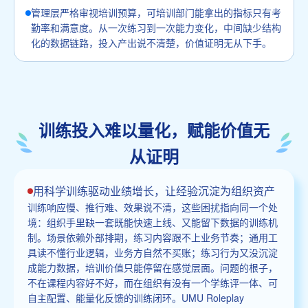
管理层严格审视培训预算，可培训部门能拿出的指标只有考
勤率和满意度。从一次练习到一次能力变化，中间缺少结构
化的数据链路，投入产出说不清楚，价值证明无从下手。
训练投入难以量化，赋能价值无
从证明
用科学训练驱动业绩增长，让经验沉淀为组织资产
训练响应慢、推行难、效果说不清，这些困扰指向同一个处
境：组织手里缺一套既能快速上线、又能留下数据的训练机
制。场景依赖外部排期，练习内容跟不上业务节奏；通用工
具读不懂行业逻辑，业务方自然不买账；练习行为又没沉淀
成能力数据，培训价值只能停留在感觉层面。问题的根子，
不在课程内容好不好，而在组织有没有一个学练评一体、可
自主配置、能量化反馈的训练闭环。UMU Roleplay