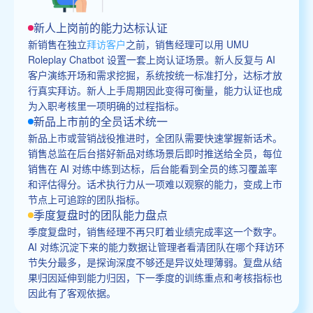
新人上岗前的能力达标认证
新销售在独立
拜访客户
之前，销售经理可以用 UMU
Roleplay Chatbot 设置一套上岗认证场景。新人反复与 AI
客户演练开场和需求挖掘，系统按统一标准打分，达标才放
行真实拜访。新人上手周期因此变得可衡量，能力认证也成
为入职考核里一项明确的过程指标。
新品上市前的全员话术统一
新品上市或营销战役推进时，全团队需要快速掌握新话术。
销售总监在后台搭好新品对练场景后即时推送给全员，每位
销售在 AI 对练中练到达标，后台能看到全员的练习覆盖率
和评估得分。话术执行力从一项难以观察的能力，变成上市
节点上可追踪的团队指标。
季度复盘时的团队能力盘点
季度复盘时，销售经理不再只盯着业绩完成率这一个数字。
AI 对练沉淀下来的能力数据让管理者看清团队在哪个拜访环
节失分最多，是探询深度不够还是异议处理薄弱。复盘从结
果归因延伸到能力归因，下一季度的训练重点和考核指标也
因此有了客观依据。