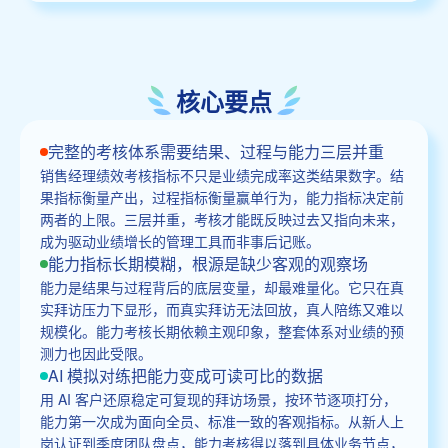
核心要点
完整的考核体系需要结果、过程与能力三层并重
销售经理绩效考核指标不只是业绩完成率这类结果数字。结
果指标衡量产出，过程指标衡量赢单行为，能力指标决定前
两者的上限。三层并重，考核才能既反映过去又指向未来，
成为驱动业绩增长的管理工具而非事后记账。
能力指标长期模糊，根源是缺少客观的观察场
能力是结果与过程背后的底层变量，却最难量化。它只在真
实拜访压力下显形，而真实拜访无法回放，真人陪练又难以
规模化。能力考核长期依赖主观印象，整套体系对业绩的预
测力也因此受限。
AI 模拟对练把能力变成可读可比的数据
用 AI 客户还原稳定可复现的拜访场景，按环节逐项打分，
能力第一次成为面向全员、标准一致的客观指标。从新人上
岗认证到季度团队盘点，能力考核得以落到具体业务节点，