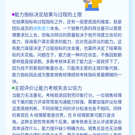
能力指标决定结果与过程的上限
在结果指标和过程指标之外，还有一层更底层的维度，就是
团队成员的
销售能力
本身。一个销售代表的拜访量可以靠管
理要求拉上去，但每次拜访的质量取决于他开场建立信任的
能力、探询客户真实需求的能力、应对竞品异议的能力。这
些能力直接决定了过程指标的含金量，也最终决定了结果指
标的天花板。问题在于，能力是一种内在状态，不像回款额
那样能直接读数。多数考核体系到了能力这一层就停下了，
因为找不到客观的衡量办法，只能用主管的主观印象代替，
能力指标因此成为整套销售经理绩效考核指标里最模糊的一
块。
主观评价让能力考核失去公信力
当能力无法量化，考核就退回到凭印象打分。一位销售经理
给下属的能力评语常常是沟通能力较强、需要加强异议处理
这类笼统判断，不同经理之间的评分标准也各不相同，同样
的表现在 A 经理那里是优秀，在 B 经理那里可能只是合
格。这种主观性带来两个后果。被考核者无法从评语里读出
具体该改什么，能力提升缺少明确方向。销售总监也无法横
向比较两个团队的能力水平，更无法判断一次培训投入到底