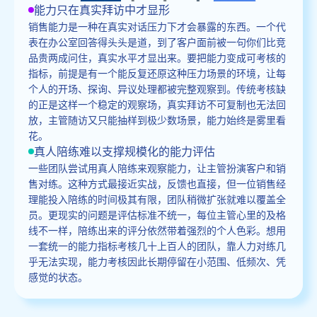
能力只在真实拜访中才显形
销售能力是一种在真实对话压力下才会暴露的东西。一个代
表在办公室回答得头头是道，到了客户面前被一句你们比竞
品贵两成问住，真实水平才显出来。要把能力变成可考核的
指标，前提是有一个能反复还原这种压力场景的环境，让每
个人的开场、探询、异议处理都被完整观察到。传统考核缺
的正是这样一个稳定的观察场，真实拜访不可复制也无法回
放，主管随访又只能抽样到极少数场景，能力始终是雾里看
花。
真人陪练难以支撑规模化的能力评估
一些团队尝试用真人陪练来观察能力，让主管扮演客户和销
售对练。这种方式最接近实战，反馈也直接，但一位销售经
理能投入陪练的时间极其有限，团队稍微扩张就难以覆盖全
员。更现实的问题是评估标准不统一，每位主管心里的及格
线不一样，陪练出来的评分依然带着强烈的个人色彩。想用
一套统一的能力指标考核几十上百人的团队，靠人力对练几
乎无法实现，能力考核因此长期停留在小范围、低频次、凭
感觉的状态。