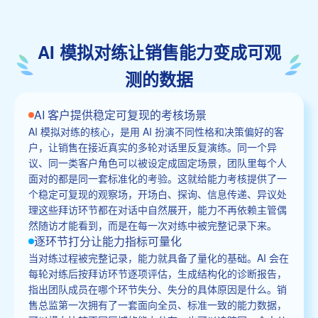
AI 模拟对练让销售能力变成可观
测的数据
AI 客户提供稳定可复现的考核场景
AI 模拟对练的核心，是用 AI 扮演不同性格和决策偏好的客
户，让销售在接近真实的多轮对话里反复演练。同一个异
议、同一类客户角色可以被设定成固定场景，团队里每个人
面对的都是同一套标准化的考验。这就给能力考核提供了一
个稳定可复现的观察场，开场白、探询、信息传递、异议处
理这些拜访环节都在对话中自然展开，能力不再依赖主管偶
然随访才能看到，而是在每一次对练中被完整记录下来。
逐环节打分让能力指标可量化
当对练过程被完整记录，能力就具备了量化的基础。AI 会在
每轮对练后按拜访环节逐项评估，生成结构化的诊断报告，
指出团队成员在哪个环节失分、失分的具体原因是什么。销
售总监第一次拥有了一套面向全员、标准一致的能力数据，