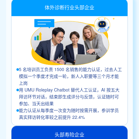
体外诊断行业头部企业
5 名培训员工负责 1500 名销售的能力认证，过去人工
模拟一个季度才完成一轮，新人入职要等三个月才能
上岗
用 UMU Roleplay Chatbot 替代人工认证，AI 按五大
拜访环节对话，结束即生成评分与反馈，认证随时可
参加、当天出结果
能力认证从每季度一次变为随时按需开展，参训学员
真实拜访转化率较之前提升 22.4%
头部寿险企业