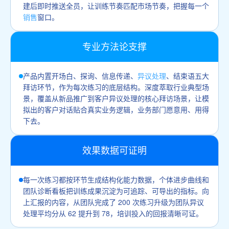
建后即时推送全员，让训练节奏匹配市场节奏，把握每一个
销售
窗口。
专业方法论支撑
产品内置开场白、探询、信息传递、
异议处理
、结束语五大
拜访环节，作为每次练习的底层结构。深度萃取行业典型场
景，覆盖从新品推广到客户异议处理的核心拜访场景，让模
拟出的客户对话贴合真实业务逻辑，业务部门愿意用、用得
下去。
效果数据可证明
每一次练习都按环节生成结构化能力数据，个体进步曲线和
团队诊断看板把训练成果沉淀为可追踪、可导出的指标。向
上汇报的内容，从团队完成了 200 次练习升级为团队异议
处理平均分从 62 提升到 78，培训投入的回报清晰可证。