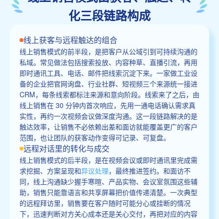
化三段链路构成
线上获客与远程触达的组合
线上销售模式的前半段，是把客户从公域引到可持续沟通的
私域。常见做法包括搜索投放、内容种草、直播引流，再用
即时通讯工具、电话、邮件把线索沉淀下来。一家做工业设
备的企业把官网询盘、行业社群、短视频三个来源统一接进
CRM，每条线索都标注来源和意向阶段。线索来了之后，由
线上销售在 30 分钟内首次响应，先用一通电话确认需求真
实性，再约一次视频会议做深度沟通。这一段链路解决的是
触达效率，让销售不必依赖出差和面访就能覆盖更广的客户
范围，也让团队的获客动作变得可记录、可复盘。
远程对话里的转化与成交
线上销售模式的后半段，是在视频会议或即时通讯里完成需
求挖掘、方案呈现和
异议处理
，最终推进签约。和面访不
同，线上沟通缺少握手寒暄、产品实物、会议室氛围这些辅
助，销售只能靠语言和共享屏幕把价值传递清楚。一次典型
的远程拜访里，销售要在客户随时可能分心或挂断的情况
下，迅速判断对方关心成本还是关心交付，再把对应的内容