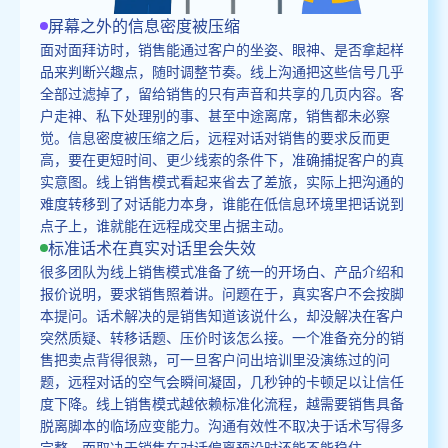
屏幕之外的信息密度被压缩
面对面拜访时，销售能通过客户的坐姿、眼神、是否拿起样
品来判断兴趣点，随时调整节奏。线上沟通把这些信号几乎
全部过滤掉了，留给销售的只有声音和共享的几页内容。客
户走神、私下处理别的事、甚至中途离席，销售都未必察
觉。信息密度被压缩之后，远程对话对销售的要求反而更
高，要在更短时间、更少线索的条件下，准确捕捉客户的真
实意图。线上销售模式看起来省去了差旅，实际上把沟通的
难度转移到了对话能力本身，谁能在低信息环境里把话说到
点子上，谁就能在远程成交里占据主动。
标准话术在真实对话里会失效
很多团队为线上销售模式准备了统一的开场白、产品介绍和
报价说明，要求销售照着讲。问题在于，真实客户不会按脚
本提问。话术解决的是销售知道该说什么，却没解决在客户
突然质疑、转移话题、压价时该怎么接。一个准备充分的销
售把卖点背得很熟，可一旦客户问出培训里没演练过的问
题，远程对话的空气会瞬间凝固，几秒钟的卡顿足以让信任
度下降。线上销售模式越依赖标准化流程，越需要销售具备
脱离脚本的临场应变能力。沟通有效性不取决于话术写得多
完整，而取决于销售在对话偏离预设时还能不能稳住。