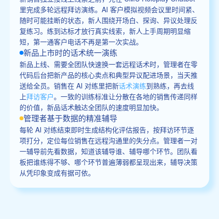
里完成多轮远程拜访演练。AI 客户模拟视频会议里时间紧、
随时可能挂断的状态，新人围绕开场白、探询、异议处理反
复练习。练到达标才放行真实线索，新人上手周期明显缩
短，第一通客户电话不再是第一次实战。
新品上市时的话术统一演练
新品上线、需要全团队快速换一套远程话术时，管理者在零
代码后台把新产品的核心卖点和典型异议配进场景，当天推
送给全员。销售在 AI 对练里把新
话术演练
到熟练，再去线
上
拜访客户
。一致的训练标准让分散在各地的销售传递同样
的价值，新品话术触达全团队的速度明显加快。
管理者基于数据的精准辅导
每轮 AI 对练结束即时生成结构化评估报告，按拜访环节逐
项打分，定位每位销售在远程沟通里的失分点。管理者一对
一辅导前先看数据，知道该辅导谁、辅导哪个环节。团队看
板把谁练得不够、哪个环节普遍薄弱都呈现出来，辅导决策
从凭印象变成有据可依。