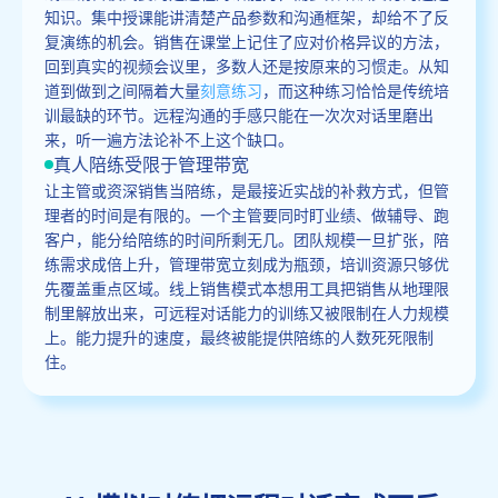
知识。集中授课能讲清楚产品参数和沟通框架，却给不了反
复演练的机会。销售在课堂上记住了应对价格异议的方法，
回到真实的视频会议里，多数人还是按原来的习惯走。从知
道到做到之间隔着大量
刻意练习
，而这种练习恰恰是传统培
训最缺的环节。远程沟通的手感只能在一次次对话里磨出
来，听一遍方法论补不上这个缺口。
真人陪练受限于管理带宽
让主管或资深销售当陪练，是最接近实战的补救方式，但管
理者的时间是有限的。一个主管要同时盯业绩、做辅导、跑
客户，能分给陪练的时间所剩无几。团队规模一旦扩张，陪
练需求成倍上升，管理带宽立刻成为瓶颈，培训资源只够优
先覆盖重点区域。线上销售模式本想用工具把销售从地理限
制里解放出来，可远程对话能力的训练又被限制在人力规模
上。能力提升的速度，最终被能提供陪练的人数死死限制
住。