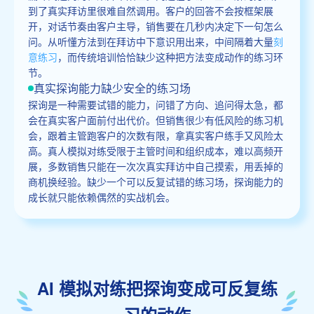
到了真实拜访里很难自然调用。客户的回答不会按框架展
开，对话节奏由客户主导，销售要在几秒内决定下一句怎么
问。从听懂方法到在拜访中下意识用出来，中间隔着大量
刻
意练习
，而传统培训恰恰缺少这种把方法变成动作的练习环
节。
真实探询能力缺少安全的练习场
探询是一种需要试错的能力，问错了方向、追问得太急，都
会在真实客户面前付出代价。但销售很少有低风险的练习机
会，跟着主管跑客户的次数有限，拿真实客户练手又风险太
高。真人模拟对练受限于主管时间和组织成本，难以高频开
展，多数销售只能在一次次真实拜访中自己摸索，用丢掉的
商机换经验。缺少一个可以反复试错的练习场，探询能力的
成长就只能依赖偶然的实战机会。
AI 模拟对练把探询变成可反复练