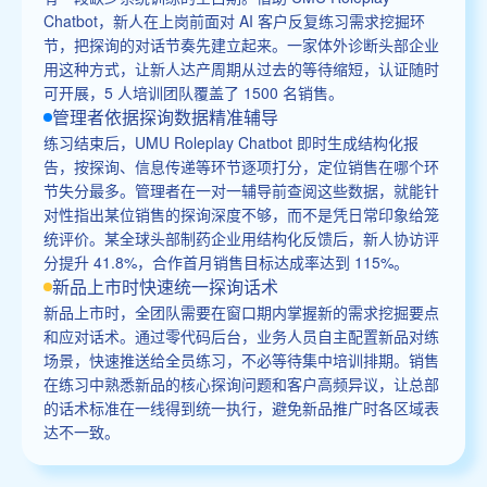
Chatbot，新人在上岗前面对 AI 客户反复练习需求挖掘环
节，把探询的对话节奏先建立起来。一家体外诊断头部企业
用这种方式，让新人达产周期从过去的等待缩短，认证随时
可开展，5 人培训团队覆盖了 1500 名销售。
管理者依据探询数据精准辅导
练习结束后，UMU Roleplay Chatbot 即时生成结构化报
告，按探询、信息传递等环节逐项打分，定位销售在哪个环
节失分最多。管理者在一对一辅导前查阅这些数据，就能针
对性指出某位销售的探询深度不够，而不是凭日常印象给笼
统评价。某全球头部制药企业用结构化反馈后，新人协访评
分提升 41.8%，合作首月销售目标达成率达到 115%。
新品上市时快速统一探询话术
新品上市时，全团队需要在窗口期内掌握新的需求挖掘要点
和应对话术。通过零代码后台，业务人员自主配置新品对练
场景，快速推送给全员练习，不必等待集中培训排期。销售
在练习中熟悉新品的核心探询问题和客户高频异议，让总部
的话术标准在一线得到统一执行，避免新品推广时各区域表
达不一致。