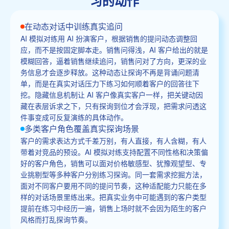
习的动作
在动态对话中训练真实追问
AI 模拟对练用 AI 扮演客户，根据销售的提问动态调整回
应，而不是按固定脚本走。销售问得浅，AI 客户给出的就是
模糊回答，逼着销售继续追问，销售问对了方向，更深的业
务信息才会逐步释放。这种动态让探询不再是背诵问题清
单，而是在真实对话压力下练习如何顺着客户的回答往下
挖。隐藏信息机制让 AI 客户像真实客户一样，把关键动因
藏在表层诉求之下，只有探询到位才会浮现，把需求问透这
件事变成可反复演练的具体动作。
多类客户角色覆盖真实探询场景
客户的需求表达方式千差万别，有人直接，有人含糊，有人
带着对竞品的预设。AI 模拟对练支持配置不同性格和决策偏
好的客户角色，销售可以面对价格敏感型、犹豫观望型、专
业挑剔型等多种客户分别练习探询。同一套需求挖掘方法，
面对不同客户要用不同的提问节奏，这种适配能力只能在多
样的对话场景里练出来。把真实业务中可能遇到的客户类型
提前在练习中经历一遍，销售上场时就不会因为陌生的客户
风格而打乱探询节奏。