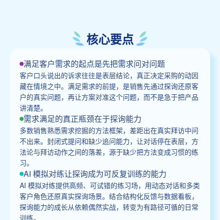
核心要点
满足客户需求的起点是先把需求问对问题
客户口头说出的诉求往往是表层结论，真正决定采购的动因
藏在情境之中。满足需求的前提，是销售先通过探询还原客
户的真实问题，再让方案对准这个问题，而不是急于把产品
讲清楚。
需求满足的真正瓶颈在于探询能力
多数销售熟悉需求挖掘的方法框架，差距出在真实拜访中问
不出来。封闭式提问和缺少追问能力，让对话停在表层，方
法论与拜访动作之间的落差，源于缺少把方法变成习惯的练
习。
AI 模拟对练让探询成为可反复训练的能力
AI 模拟对练提供高频、可试错的练习场，用动态对话和多类
客户角色还原真实探询场景。结合结构化反馈与数据看板，
探询能力的成长从依赖偶然实战，转变为有路径可循的日常
训练。