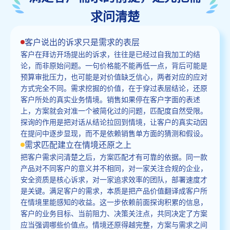
求问清楚
客户说出的诉求只是需求的表层
客户在拜访开场提出的诉求，往往是已经过自我加工的结
论，而非原始问题。一句价格能不能再低一点，背后可能是
预算审批压力，也可能是对价值缺乏信心，两者对应的应对
方式完全不同。需求挖掘的价值，在于穿过表层结论，还原
客户所处的真实业务情境。销售如果停在客户字面的表述
上，方案就会对准一个被简化过的问题，匹配度自然受限。
探询的作用是把对话从结论拉回到情境，让客户的真实动因
在提问中逐步显现，而不是依赖销售单方面的猜测和假设。
需求匹配建立在情境还原之上
把客户需求问清楚之后，方案匹配才有可靠的依据。同一款
产品对不同客户的意义并不相同，对一家关注合规的企业，
安全资质是核心诉求，对一家追求效率的团队，部署速度才
是关键。满足客户的需求，本质是把产品价值翻译成客户所
在情境里能感知的收益。这一步依赖前面探询积累的信息，
客户的业务目标、当前阻力、决策关注点，共同决定了方案
应当强调哪些价值点。情境还原得越完整，方案与需求之间