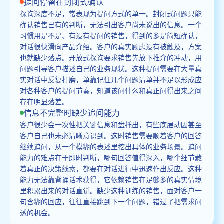
提问停留在封闭式确认
探询深度不足，常表现为提问方式的单一。封闭式问题只能
确认销售已有的判断，无法引出客户尚未说出的信息。一个
习惯用是不是、有没有提问的销售，得到的多是简短确认，
对话很快滑向产品介绍。客户的真实顾虑没有被触及，方案
也就缺少落点。开放式探询要求销售先放下推介的冲动，用
问题引导客户描述自己的业务现状。这种提问需要在大量真
实对话中反复打磨，单靠记住几个问题清单并不足以形成应
对各种客户的提问节奏，知道该问什么和真正问得出来之间
存在明显落差。
信息不完整时缺少追问能力
客户很少会一次性把关键信息和盘托出，有些底层动因甚至
客户自己也未必清晰意识到。这时销售需要顺着客户的回答
继续追问，从一个模糊的表述里挖出具体的业务场景。追问
能力的难点在于即时判断，哪句回答值得深入，哪个细节藏
着真正的决策线索，都要在对话进行中迅速作出反应。这种
能力无法靠背诵话术获得，它依赖销售在足够多的真实情境
里积累出来的对话直觉。缺少这种训练的销售，面对客户一
句含糊的回应，往往直接跳到下一个问题，错过了把需求问
透的机会。