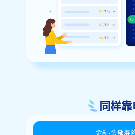
同样靠
金融·头部寿