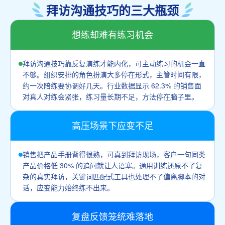
拜访沟通技巧的三大瓶颈
想练却难有练习机会
拜访沟通技巧靠反复演练才能内化，可主动练习的机会一直
不够。组织安排的角色扮演大多停在形式，主管时间有限，
约一次陪练要协调好几天。行业数据显示 62.3% 的销售面
对真人对练会紧张，练习量长期不足，方法停在脑子里。
高压场景下应变不足
销售把产品手册背得很熟，可真到拜访现场，客户一句同类
产品价格低 30% 的追问就让人语塞。通用训练还原不了复
杂的真实拜访，关键词匹配式工具也处理不了偏离脚本的对
话，应变能力始终练不出来。
复盘反馈笼统难落地