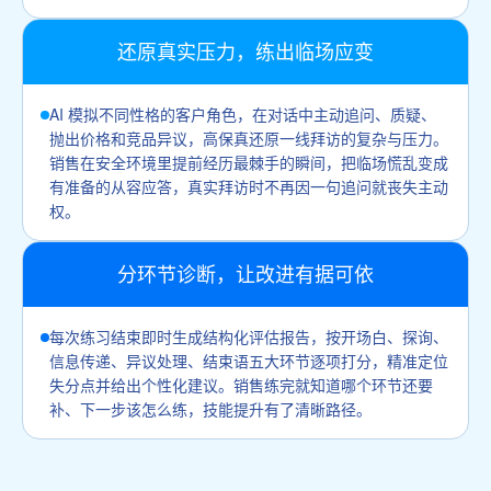
还原真实压力，练出临场应变
AI 模拟不同性格的客户角色，在对话中主动追问、质疑、
抛出价格和竞品异议，高保真还原一线拜访的复杂与压力。
销售在安全环境里提前经历最棘手的瞬间，把临场慌乱变成
有准备的从容应答，真实拜访时不再因一句追问就丧失主动
权。
分环节诊断，让改进有据可依
每次练习结束即时生成结构化评估报告，按开场白、探询、
信息传递、异议处理、结束语五大环节逐项打分，精准定位
失分点并给出个性化建议。销售练完就知道哪个环节还要
补、下一步该怎么练，技能提升有了清晰路径。