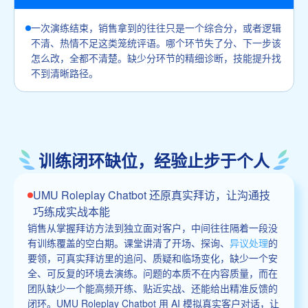
一次演练结束，销售拿到的往往只是一个综合分，或者逻辑
不清、热情不足这类笼统评语。哪个环节失了分、下一步该
怎么改，全都不清楚。缺少分环节的精细诊断，技能提升找
不到清晰路径。
训练闭环缺位，经验止步于个人
UMU Roleplay Chatbot 还原真实拜访，让沟通技
巧练成实战本能
销售从掌握拜访方法到独立面对客户，中间往往隔着一段没
有训练覆盖的空白期。课堂讲清了开场、探询、
异议处理
的
要领，可真实拜访里的追问、质疑和临场变化，缺少一个安
全、可反复的环境去演练。问题的本质不在内容质量，而在
团队缺少一个能高频开练、贴近实战、还能给出精准反馈的
闭环。UMU Roleplay Chatbot 用 AI 模拟真实客户对话，让